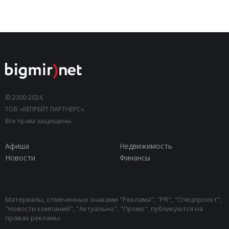
© 2000-2024,
ТОВ «КЕПРЕЙТ ПАРТНЕРС».
Все права защищены.
Афиша
Недвижимость
Новости
Финансы
Материалы, отмеченные знаками "Реклама", "PR", "Спецпроект",
"Новости компаний", "Актуально", "Промо", публикуются на
правах рекламы.