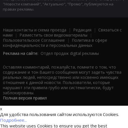
"Новости компаний", "Актуально", "Промо", публикуются на
правах рекламы.
Наши контакты и схема проезда
|
Редакция
|
Связаться с
нами
|
Разместить свои видеоматериалы
|
Пользовательское Соглашение
|
Политика в сфере
конфиденциальности и персональных данных
Реклама на сайте:
Отдел продаж digital рекламы
Оставляя комментарий, пожалуйста, помните о том, что
содержание и тон Вашего сообщения могут задеть чувства
реальных людей, непосредственно или косвенно имеющих
отношение к данной новости. Пользователи, которые
нарушают эти правила грубо или систематически, будут
заблокированы.
Полная версия правил
x
Для удобства пользования сайтом используются Cookies.
Подробнее...
This website uses Cookies to ensure you get the best