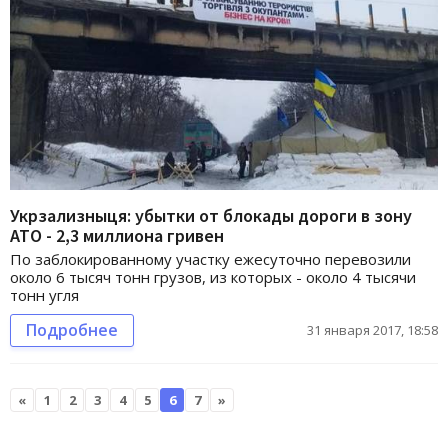
Укрзализныця: убытки от блокады дороги в зону
АТО - 2,3 миллиона гривен
По заблокированному участку ежесуточно перевозили
около 6 тысяч тонн грузов, из которых - около 4 тысячи
тонн угля
Подробнее
31 января 2017, 18:58
«
1
2
3
4
5
6
7
»