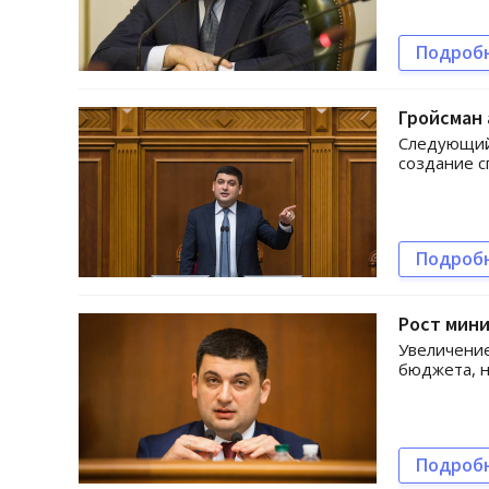
Подроб
Гройсман
Следующий
создание с
Подроб
Рост мин
Увеличение
бюджета, н
Подроб