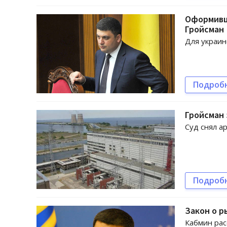
Оформивши
Гройсман
Для украин
Подроб
Гройсман 
Суд снял а
Подроб
Закон о р
Кабмин рас