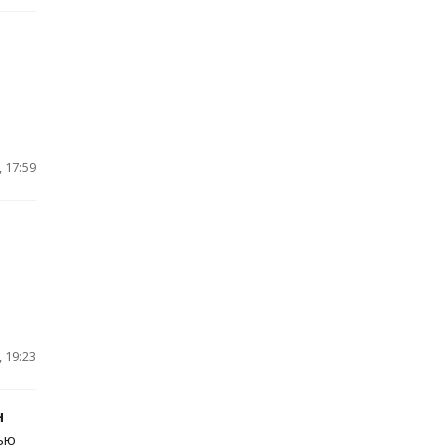
 17:59
 19:23
н
ью