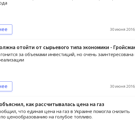
ода
нее
30 июня 2016,
олжна отойти от сырьевого типа экономики - Гройсма
 гонится за объемами инвестиций, но очень заинтересована 
реализации
нее
30 июня 2016,
объяснил, как рассчитывалась цена на газ
общил, что единая цена на газ в Украине помогла снизить
по ценообразованию на голубое топливо.