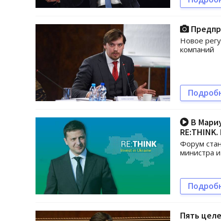
Предпр
Новое регу
компаний
Подроб
В Мари
RE:THINK. 
Форум стан
министра и
Подроб
Пять целе