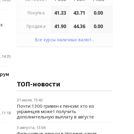
41.33
43.71
0.00
Покупка
ых
41.90
44.36
0.00
Продажа
Все курсы наличных валют...
 14:35
орум
ТОП-новости
31 июля, 15:42
Почти 1300 гривен к пенсии: кто из
украинцев может получить
 11:18
дополнительную выплату в августе
3 августа, 13:04
о
Фальшивые деньги в Украине: какие