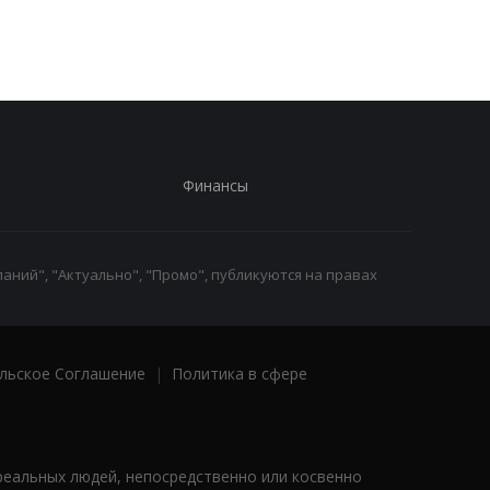
Финансы
аний", "Актуально", "Промо", публикуются на правах
льское Соглашение
|
Политика в сфере
реальных людей, непосредственно или косвенно