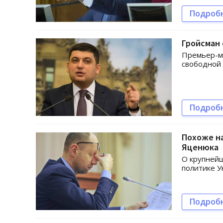
Подроб
Гройсман 
Премьер-ми
свободной 
Подроб
Похоже на
Яценюка
О крупнейш
политике У
Подроб