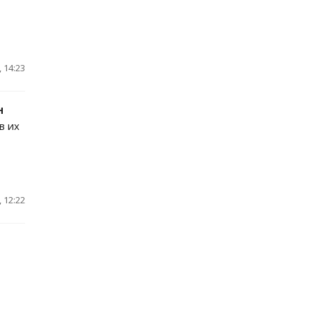
 14:23
н
в их
 12:22