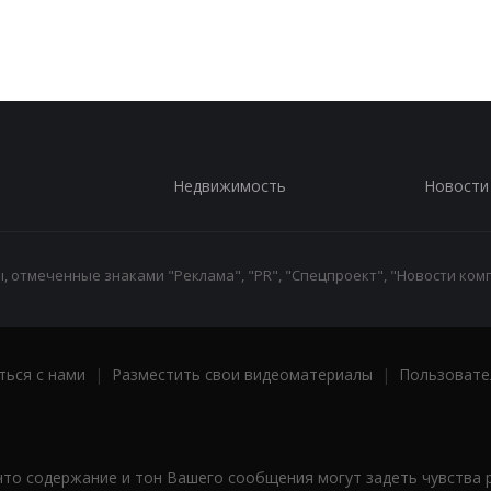
Недвижимость
Новости
 отмеченные знаками "Реклама", "PR", "Спецпроект", "Новости комп
ться с нами
|
Разместить свои видеоматериалы
|
Пользовате
что содержание и тон Вашего сообщения могут задеть чувства 