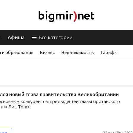
о
Афиша
Все категории
 и образование
Бизнес
Недвижимость
Тарифы
лся новый глава правительства Великобритании
основным конкурентом предыдущей главы британского
тва Лиз Трасс
нее
24 октября 2022,