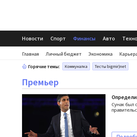
Новости
Спорт
Финансы
Авто
Техн
Главная
Личный бюджет
Экономика
Карьера
Горячие темы:
Коммуналка
Тесты bigmir)net
Премьер
Определи
Сунак был 
правительс
Подроб