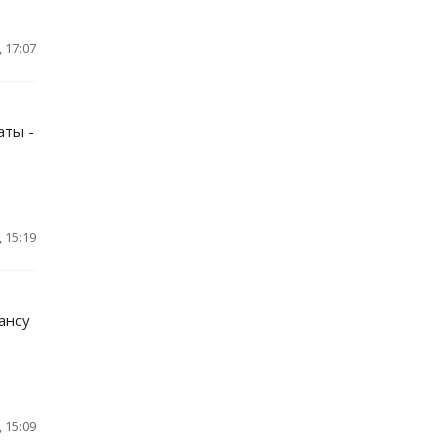
 17:07
аты -
 15:19
ансу
 15:09