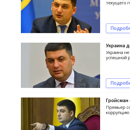
текущего г
Подроб
Украина д
Украина не
успешной 
Подроб
Гройсман 
Премьер со
коррупцию 