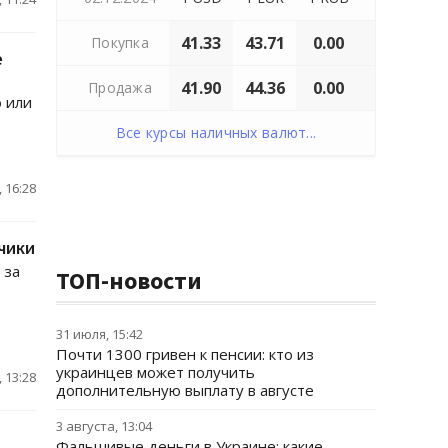
41.33
43.71
0.00
Покупка
е
41.90
44.36
0.00
Продажа
 или
Все курсы наличных валют...
 16:28
чики
 за
ТОП-новости
31 июля, 15:42
Почти 1300 гривен к пенсии: кто из
украинцев может получить
 13:28
дополнительную выплату в августе
3 августа, 13:04
Фальшивые деньги в Украине: какие