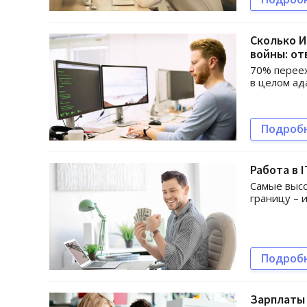
Сколько И
войны: от
70% переех
в целом ад
Подроб
Работа в 
Самые высо
границу – 
Подроб
Зарплаты 