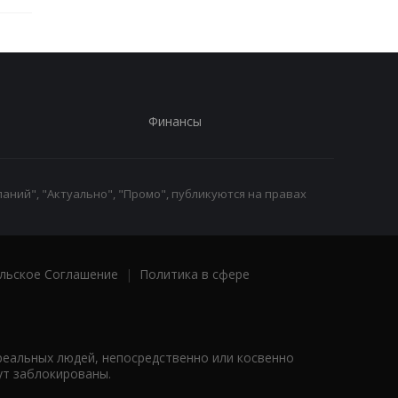
Финансы
аний", "Актуально", "Промо", публикуются на правах
льское Соглашение
|
Политика в сфере
реальных людей, непосредственно или косвенно
ут заблокированы.