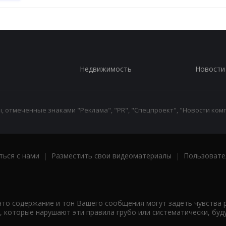
Недвижимость
Новости
 отмеченные знаками "Реклама", "PR", "Спецпроект", "Новости комп
ться с нами
|
Разместить свои видеоматериалы
|
Пользовате
что содержание и тон Вашего сообщения могут задеть чувства 
 которые нарушают эти правила грубо или систематически, буд