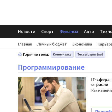
Новости
Спорт
Финансы
Авто
Техн
Главная
Личный бюджет
Экономика
Карьера
Горячие темы:
Коммуналка
Тесты bigmir)net
Программирование
IT-сфера:
отрасли
Как измени
Подроб