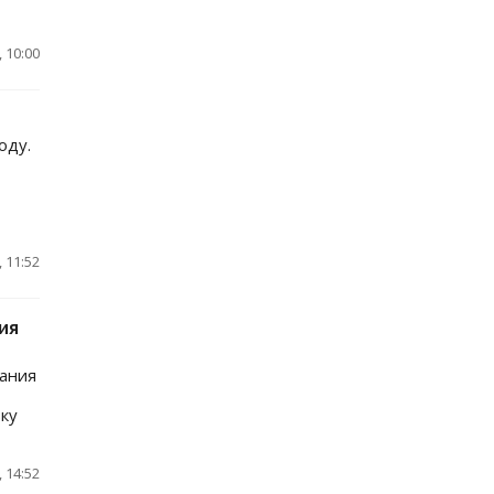
 10:00
оду.
 11:52
ия
дания
вку
 14:52