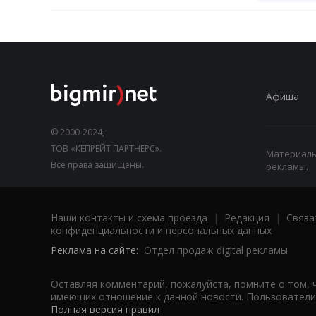
Афиша
© 2000-2024,
ТОВ «КЕПРЕЙТ ПАРТНЕРС».
Материалы,
Все права защищены.
рекламы.
Наши контакты и схема проезда
|
Редакция
|
Связа
конфиденциальности и персональных данных
Реклама на сайте:
Отдел продаж digital рекламы
Оставляя комментарий, пожалуйста, помните о том, 
имеющих отношение к данной новости. Пользователи,
Полная версия правил