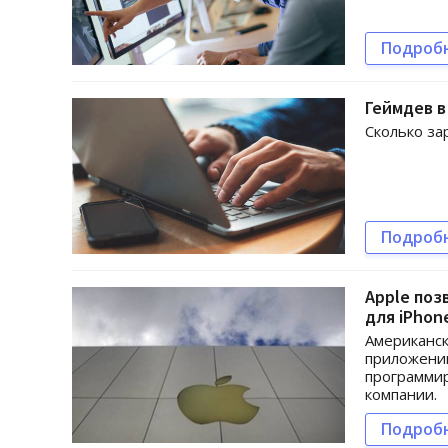
Подроб
Геймдев в
Сколько за
Подроб
Apple по
для iPhon
Американск
приложений
программир
компании.
Подроб