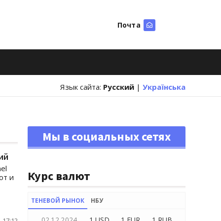
Почта
Искать
Язык сайта:
Русский
|
Українська
Мы в социальных сетях
ий
el
Курс валют
от и
ТЕНЕВОЙ РЫНОК
НБУ
02.12.2024
1 USD
1 EUR
1 RUB
 17:12