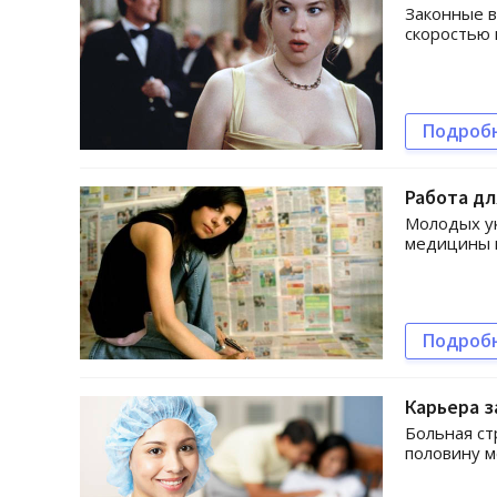
Законные в
скоростью
Подроб
Работа д
Молодых ук
медицины 
Подроб
Карьера з
Больная ст
половину м