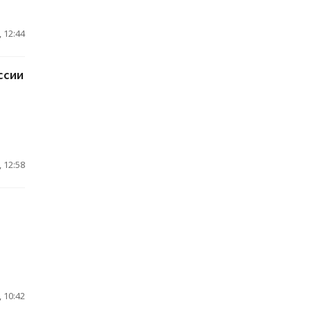
 12:44
ссии
 12:58
 10:42