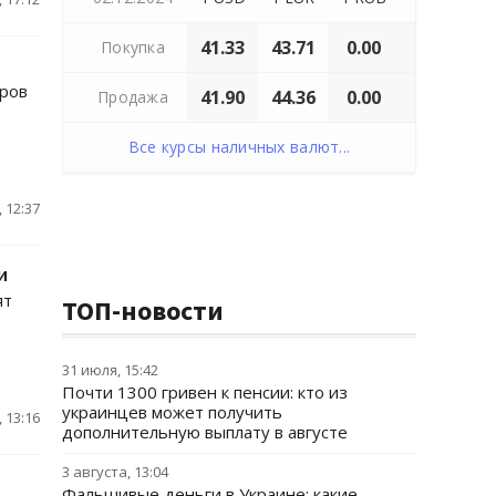
41.33
43.71
0.00
Покупка
еров
41.90
44.36
0.00
Продажа
Все курсы наличных валют...
 12:37
и
ят
ТОП-новости
31 июля, 15:42
Почти 1300 гривен к пенсии: кто из
украинцев может получить
 13:16
дополнительную выплату в августе
3 августа, 13:04
Фальшивые деньги в Украине: какие