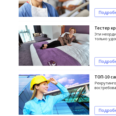
Подроб
Тестер кр
Эти неорд
только удо
Подроб
ТОП-10 с
Рекрутинго
востребова
Подроб