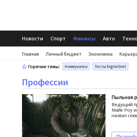
Новости
Спорт
Финансы
Авто
Техн
Главная
Личный бюджет
Экономика
Карьера
Горячие темы:
Коммуналка
Тесты bigmir)net
Профессии
Пыльная р
Ведущий пр
Майк Роу и
назвал сем
Подроб