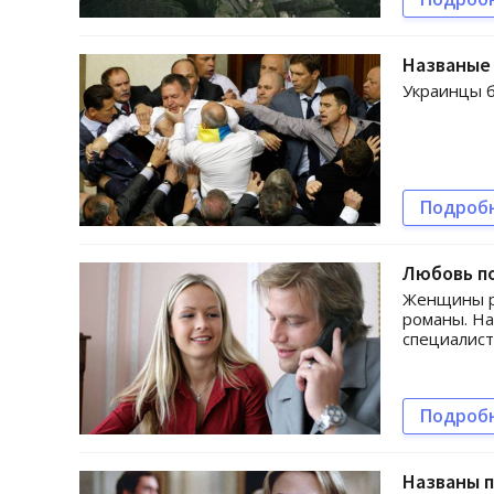
Названые
Украинцы б
Подроб
Любовь п
Женщины ра
романы. На
специалист
Подроб
Названы 