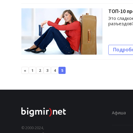
ТОП-10 п
Это сладко
разъездов?
Подроб
«
1
2
3
4
5
Афиша
© 2000-2024,