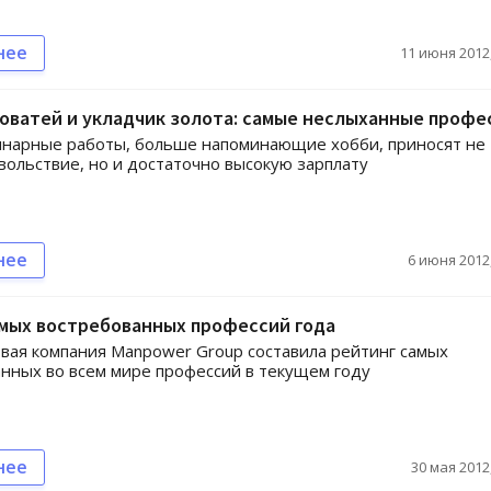
нее
11 июня 2012,
оватей и укладчик золота: самые неслыханные профе
инарные работы, больше напоминающие хобби, приносят не
вольствие, но и достаточно высокую зарплату
нее
6 июня 2012,
амых востребованных профессий года
вая компания Manpower Group составила рейтинг самых
нных во всем мире профессий в текущем году
нее
30 мая 2012,