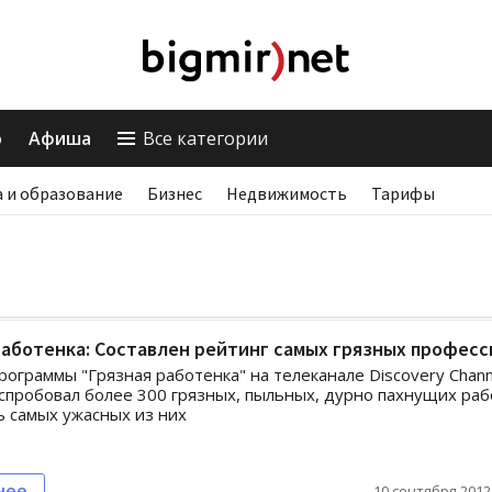
о
Афиша
Все категории
 и образование
Бизнес
Недвижимость
Тарифы
аботенка: Составлен рейтинг самых грязных професс
ограммы "Грязная работенка" на телеканале Discovery Chann
спробовал более 300 грязных, пыльных, дурно пахнущих раб
ь самых ужасных из них
нее
10 сентября 2012,