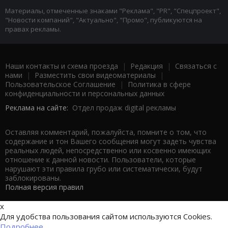
Материалы, отмеченные знаками "Реклама", "PR", "Спецпроект",
"Новости компаний", "Актуально", "Промо", публикуются на
правах рекламы.
Наши контакты и схема проезда
|
Редакция
|
Связаться с
нами
|
Разместить свои видеоматериалы
|
Пользовательское Соглашение
|
Политика в сфере
конфиденциальности и персональных данных
Реклама на сайте:
Отдел продаж digital рекламы
Оставляя комментарий, пожалуйста, помните о том, что
содержание и тон Вашего сообщения могут задеть чувства
реальных людей, непосредственно или косвенно имеющих
отношение к данной новости. Пользователи, которые
нарушают эти правила грубо или систематически, будут
заблокированы.
Полная версия правил
x
Для удобства пользования сайтом используются Cookies.
Подробнее...