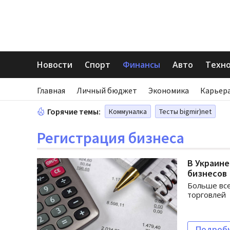
Новости
Спорт
Финансы
Авто
Техн
Главная
Личный бюджет
Экономика
Карьера
Горячие темы:
Коммуналка
Тесты bigmir)net
Регистрация бизнеса
В Украине
бизнесов
Больше все
торговлей
Подроб