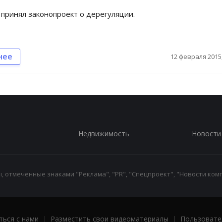
принял законопроект о дерегуляции.
нее
12 февраля 2015,
Недвижимость
Новости
 отмеченные знаками "Реклама", "PR", "Спецпроект", "Новости комп
ться с нами
|
Разместить свои видеоматериалы
|
Пользовате