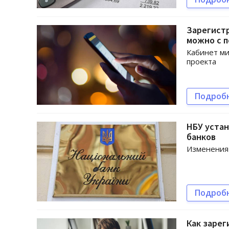
Зарегистр
можно с 
Кабинет ми
проекта
Подроб
НБУ уста
банков
Изменения 
Подроб
Как зарег