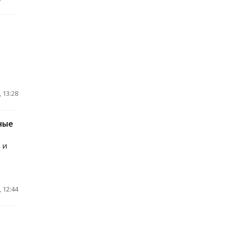
 13:28
ные
 и
 12:44