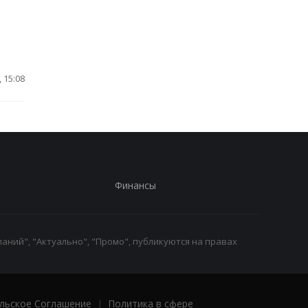
 15:08
Финансы
аний", "Актуально", "Промо", публикуются на правах
льское Соглашение
|
Политика в сфере