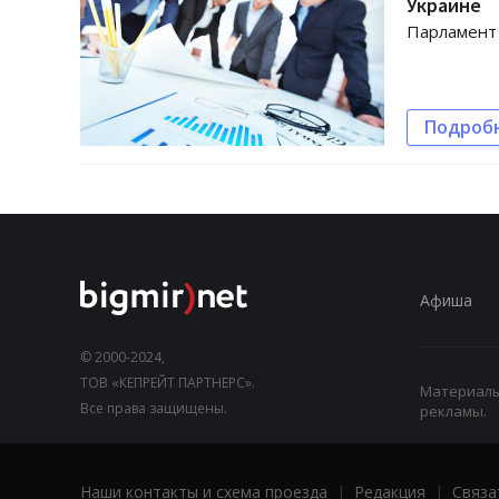
Украине
Парламент 
Подроб
Афиша
© 2000-2024,
ТОВ «КЕПРЕЙТ ПАРТНЕРС».
Материалы,
Все права защищены.
рекламы.
Наши контакты и схема проезда
|
Редакция
|
Связа