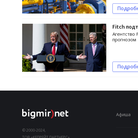
Подроб
Fitch под
Агентство 
прогнозом
Подроб
Афиша
© 2000-2024,
ТОВ «КЕПРЕЙТ ПАРТНЕРС».