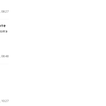
 08:27
юте
олга
 08:48
 10:27