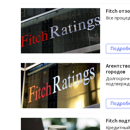
Fitch отз
Все проце
Подроб
Агентство
городов
Долгосрочн
подтверж
Подроб
Fitch под
Кредитный 