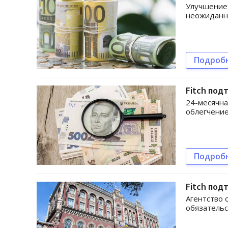
Улучшение 
неожиданн
Подроб
Fitch под
24-месячна
облегчение
Подроб
Fitch под
Агентство 
обязательс