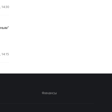
 14:30
ьным"
 14:15
Финансы