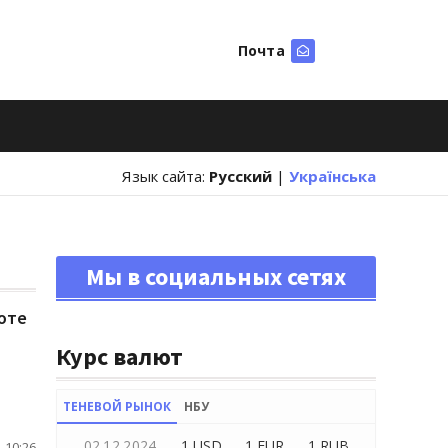
Почта
Искать
Язык сайта:
Русский
|
Українська
Мы в социальных сетях
юте
Курс валют
ТЕНЕВОЙ РЫНОК
НБУ
02.12.2024
1 USD
1 EUR
1 RUB
 10:26