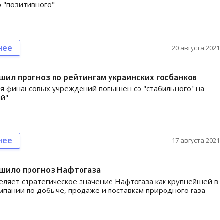
 "позитивного"
нее
20 августа 2021,
чшил прогноз по рейтингам украинских госбанков
я финансовых учреждений повышен со "стабильного" на
ый"
нее
17 августа 2021,
чшило прогноз Нафтогаза
деляет стратегическое значение Нафтогаза как крупнейшей в
мпании по добыче, продаже и поставкам природного газа