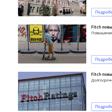
Подроб
Fitch пов
Повышение 
Подроб
Fitch пов
Долгосрочн
Подроб