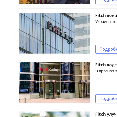
Fitch пон
Украина не
Подроб
Fitch под
В прогноз
Подроб
Fitch улу