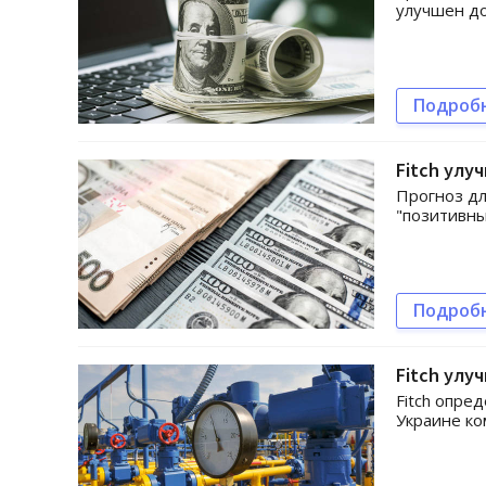
улучшен до
Подроб
Fitch улу
Прогноз дл
"позитивн
Подроб
Fitch улу
Fitch опре
Украине ко