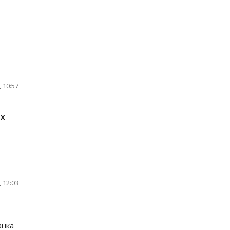
 10:57
их
 12:03
анка