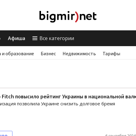
о
Афиша
Все категории
 и образование
Бизнес
Недвижимость
Тарифы
 Fitch повысило рейтинг Украины в национальной вал
изация позволила Украине снизить долговое бремя
нее
6 сентября 2024,