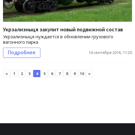
Укрзализныця закупит новый подвижной состав
Укрзализныця нуждается в обновлении грузового
вагонного парка
Подробнее
14 сентября 2016, 11:20
«
1
2
3
4
5
6
7
8
9
10
»