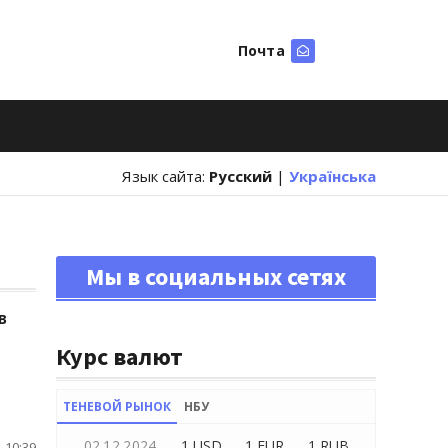
Почта
Искать
Язык сайта:
Русский
|
Українська
Мы в социальных сетях
в
Курс валют
ТЕНЕВОЙ РЫНОК
НБУ
02.12.2024
1 USD
1 EUR
1 RUB
 10:39