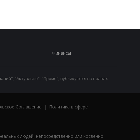
Финансы
аний", "Актуально", "Промо", публикуются на правах
льское Соглашение
|
Политика в сфере
реальных людей, непосредственно или косвенно