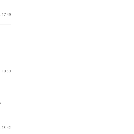
 17:49
 18:50
ь
 13:42