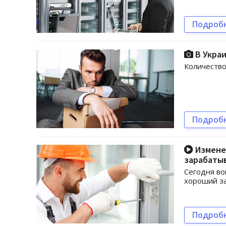
Подроб
В Укра
Количество
Подроб
Изменен
зарабатыв
Сегодня во
хороший з
Подроб