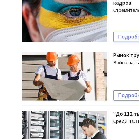
кадров
Стремитель
Подроб
Рынок тру
Война заст
Подроб
"До 112 т
Среди ТОП-