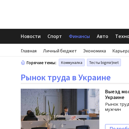
Новости
Спорт
Финансы
Авто
Техн
Главная
Личный бюджет
Экономика
Карьера
Горячие темы:
Коммуналка
Тесты bigmir)net
Рынок труда в Украине
Выезд мол
Украине
Рынок труд
мужчин
Подроб