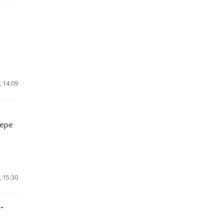
 14:09
фере
 15:30
-