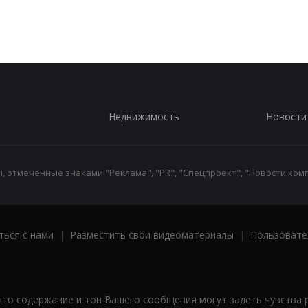
Недвижимость
Новости
 отмеченные знаками "Реклама", "PR", "Спецпроект", "Новости комп
ться с нами
|
Разместить свои видеоматериалы
|
Пользовате
что содержание и тон Вашего сообщения могут задеть чувства 