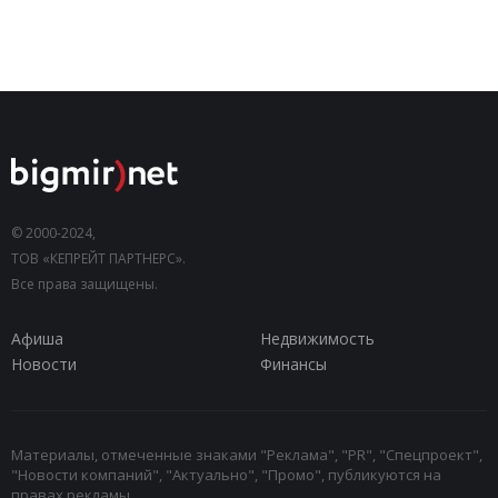
© 2000-2024,
ТОВ «КЕПРЕЙТ ПАРТНЕРС».
Все права защищены.
Афиша
Недвижимость
Новости
Финансы
Материалы, отмеченные знаками "Реклама", "PR", "Спецпроект",
"Новости компаний", "Актуально", "Промо", публикуются на
правах рекламы.