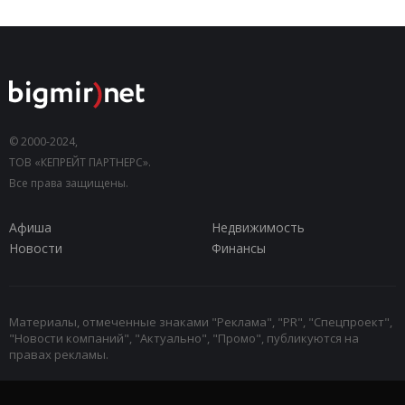
© 2000-2024,
ТОВ «КЕПРЕЙТ ПАРТНЕРС».
Все права защищены.
Афиша
Недвижимость
Новости
Финансы
Материалы, отмеченные знаками "Реклама", "PR", "Спецпроект",
"Новости компаний", "Актуально", "Промо", публикуются на
правах рекламы.