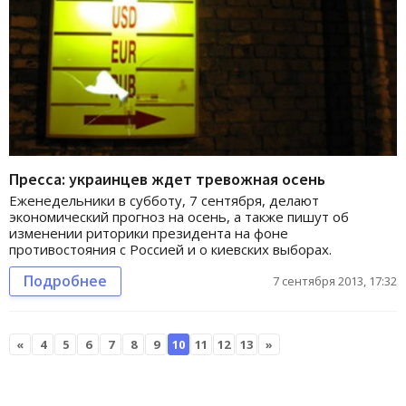
Пресса: украинцев ждет тревожная осень
Еженедельники в субботу, 7 сентября, делают
экономический прогноз на осень, а также пишут об
изменении риторики президента на фоне
противостояния с Россией и о киевских выборах.
Подробнее
7 сентября 2013, 17:32
«
4
5
6
7
8
9
10
11
12
13
»