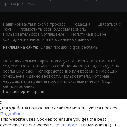
правах рекламы.
Наши контакты и схема проезда
|
Редакция
|
Связаться с
нами
|
Разместить свои видеоматериалы
|
Пользовательское Соглашение
|
Политика в сфере
конфиденциальности и персональных данных
Реклама на сайте:
Отдел продаж digital рекламы
Оставляя комментарий, пожалуйста, помните о том, что
содержание и тон Вашего сообщения могут задеть чувства
реальных людей, непосредственно или косвенно имеющих
отношение к данной новости. Пользователи, которые
нарушают эти правила грубо или систематически, будут
заблокированы.
Полная версия правил
x
Для удобства пользования сайтом используются Cookies.
Подробнее...
This website uses Cookies to ensure you get the best
experience on our website.
Learn more...
Ознакомлен(а) / OK