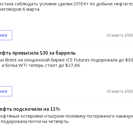
естала соблюдать условия сделки ОПЕК+ по добыче нефти п
реговоров 6 марта.
нее
20 марта 2020,
ефть превысила $30 за баррель
и Brent на лондонской бирже ICE Futures подорожала до $30
, а бочка WTI теперь стоит до $27,66.
нее
20 марта 2020,
нефть подскочили на 11%
нефтяные котировки отыграли половину потерянного наканун
подорожала почти на четверть.