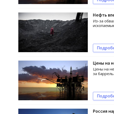
Нефть впе
Из-за обва
ископаемым
Подроб
Цены на н
Цены на не
за баррель
Подроб
Россия н