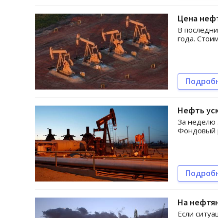
Цена нефт
В последни
года. Стои
Подроб
Нефть уск
За неделю 
Фондовый 
Подроб
На нефтян
Если ситуа