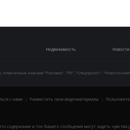
Недвижимость
Новости
 отмеченные знаками "Реклама", "PR", "Спецпроект", "Новости комп
ться с нами
|
Разместить свои видеоматериалы
|
Пользовате
что содержание и тон Вашего сообщения могут задеть чувства 