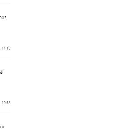
2003
 11:10
й.
 10:58
то