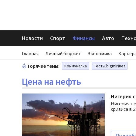
Новости
Спорт
Финансы
Авто
Техн
Главная
Личный бюджет
Экономика
Карьера
Горячие темы:
Коммуналка
Тесты bigmir)net
Цена на нефть
Нигерия с
Нигерия не
кризиса в 2
Подроб