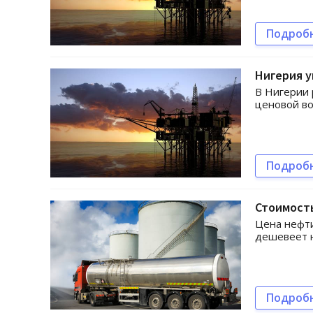
Подроб
Нигерия у
В Нигерии 
ценовой во
Подроб
Стоимость
Цена нефти
дешевеет н
Подроб