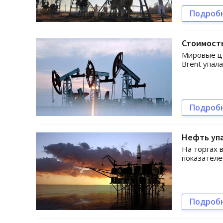
Подроб
Стоимость
Мировые це
Brent упал
Подроб
Нефть упа
На торгах 
показателе
Подроб