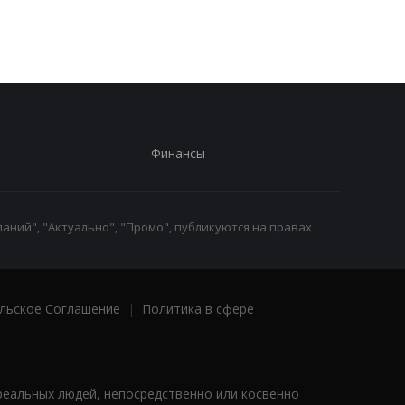
Финансы
аний", "Актуально", "Промо", публикуются на правах
льское Соглашение
|
Политика в сфере
реальных людей, непосредственно или косвенно