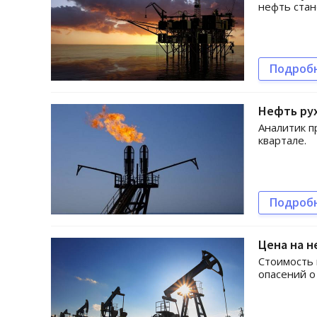
нефть стан
Подроб
Нефть рух
Аналитик п
квартале.
Подроб
Цена на н
Стоимость
опасений о