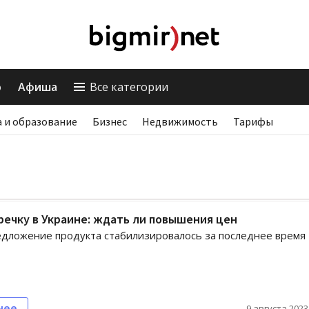
о
Афиша
Все категории
 и образование
Бизнес
Недвижимость
Тарифы
речку в Украине: ждать ли повышения цен
едложение продукта стабилизировалось за последнее время
нее
9 августа 2023,