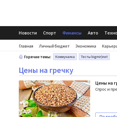
Новости
Спорт
Финансы
Авто
Техн
Главная
Личный бюджет
Экономика
Карьера
Горячие темы:
Коммуналка
Тесты bigmir)net
Цены на гречку
Цены на г
Спрос и пр
Подроб