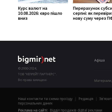
Курс валют на
Перерахунок субси
10.08.2026: євро пішло
серпні: як перевір
вниз
нову суму через П
Афіша
© 2000-2024,
ТОВ "КЕПРЕЙТ ПАРТНЕРС".
Всі права захищені.
Матеріали,
Наші контакти та схема проїзду
|
Редакція
|
Зв'язат
персональних даних
Реклама на сайті:
Відділ продажів digital реклами