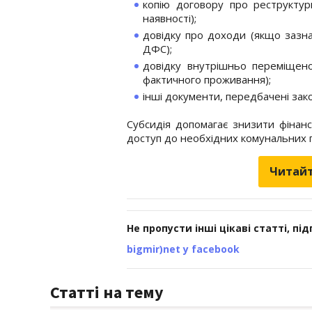
копію договору про реструктур
наявності);
довідку про доходи (якщо зазна
ДФС);
довідку внутрішньо переміщено
фактичного проживання);
інші документи, передбачені зак
Субсидія допомагає знизити фінан
доступ до необхідних комунальних п
Читайт
Не пропусти інші цікаві статті, пі
bigmir)net у facebook
Статті на тему