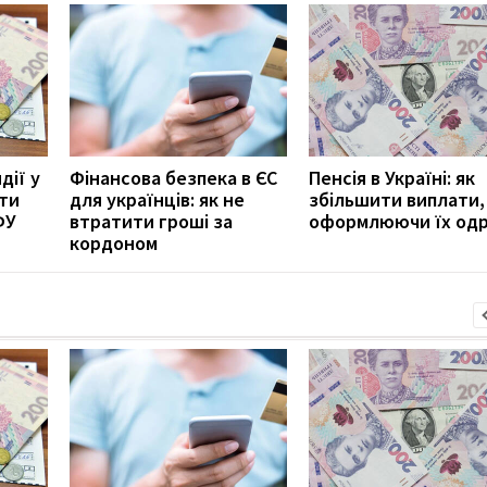
дії у
Фінансова безпека в ЄС
Пенсія в Україні: як
ити
для українців: як не
збільшити виплати,
ФУ
втратити гроші за
оформлюючи їх од
кордоном