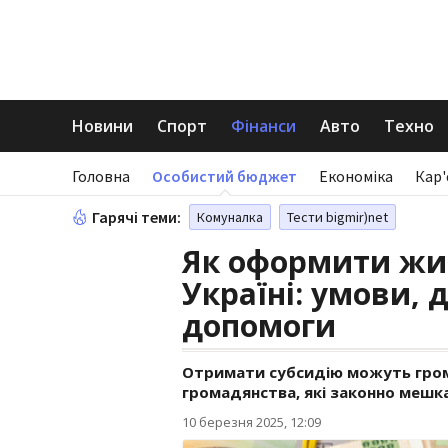
Новини
Спорт
Фінанси
Авто
Техно
Головна
Особистий бюджет
Економіка
Кар'
Гарячі теми:
Комуналка
Тести bigmir)net
Як оформити жи
Україні: умови,
допомоги
Отримати субсидію можуть грома
громадянства, які законно мешка
10 березня 2025, 12:09