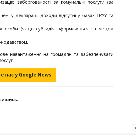
изацію заборгованості за комунальні послуги (за
чені у декларації доходи відсутні у базах ПФУ та
ї особи (якщо субсидія оформляється за місцем
онодавством.
сове навантаження на громадян та забезпечувати
ослуг.
е нас у Google.News
дпишись: