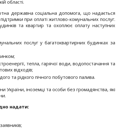
ій області.
отна державна соціальна допомога, що надається
підтримки при оплаті житлово-комунальних послуг.
динків та квартир та охоплює оплату наступних
мунальних послуг у багатоквартирних будинках за
инком;
ктроенергії, тепла, гарячої води, водопостачання та
ових відходів;
ого та рідкого пічного побутового палива.
 України, іноземці та особи без громадянства, які
ни.
дно надати:
заявників;