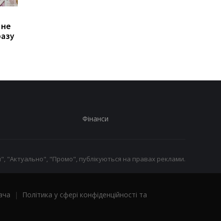
Зростання цін на
Виплата 3100 грн до
 не
транспорт у Києві: кому
Дня Незалежності: 
разу
стало невигідно їздити
потрібно подати зая
на роботу
до ПФУ
Фінанси
", "Актуально", "Промо", публікуються на правах реклами.
ача
|
Політика у сфері конфіденційності та