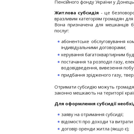
Пенсійного фонду України у Донецьк
Житлова субсидія
- це безповор
вразливим категоріям громадян для 
Вона призначена для мешканців бу
послуг:
абонентське обслуговування ко
індивідуальними договорами;
керування багатоквартирним буд
постачання та розподіл газу, еле
водовідведення, вивезення побут
придбання зрідженого газу, тверд
Отримати субсидію можуть громадяни
законно мешкають на території краї
Для оформлення субсидії необхі
заяву на отримання субсидії;
відомості про доходи та витрати 
договір оренди житла (якщо є);