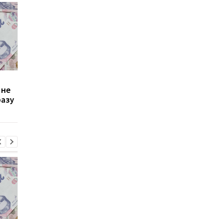
Зростання цін на
Виплата 3100 грн до
 не
транспорт у Києві: кому
Дня Незалежності: 
разу
стало невигідно їздити
потрібно подати зая
на роботу
до ПФУ