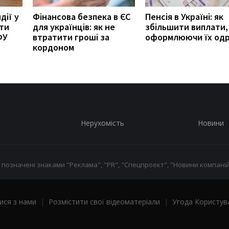
дії у
Фінансова безпека в ЄС
Пенсія в Україні: як
ити
для українців: як не
збільшити виплати,
ФУ
втратити гроші за
оформлюючи їх од
кордоном
Нерухомість
Новини
 позначені знаками "Реклама", "PR", "Спецпроект", "Новини компаній
ися з нами
|
Розмістити свої відеоматеріали
|
Угода Користув