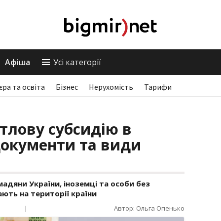
Афіша
Усі категорії
єра та освіта
Бізнес
Нерухомість
Тарифи
тлову субсидію в
 документи та види
дяни України, іноземці та особи без
ють на території країни
|
Автор: Ольга Опенько