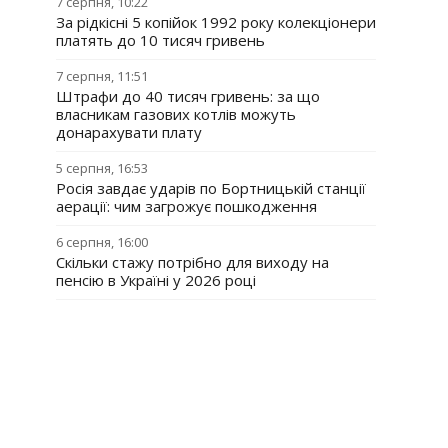
7 серпня, 10:22
За рідкісні 5 копійок 1992 року колекціонери
платять до 10 тисяч гривень
7 серпня, 11:51
Штрафи до 40 тисяч гривень: за що
власникам газових котлів можуть
донарахувати плату
5 серпня, 16:53
Росія завдає ударів по Бортницькій станції
аерації: чим загрожує пошкодження
6 серпня, 16:00
Скільки стажу потрібно для виходу на
пенсію в Україні у 2026 році