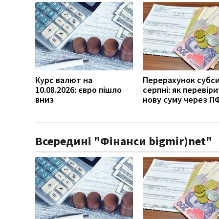
Курс валют на
Перерахунок субси
10.08.2026: євро пішло
серпні: як перевір
вниз
нову суму через П
Всередині "Фінанси bigmir)net"