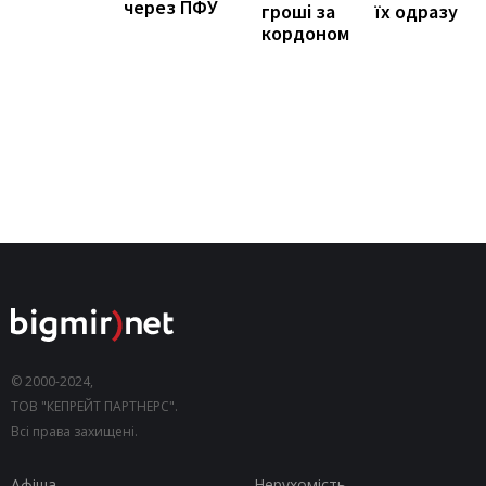
через ПФУ
їх одразу
гроші за
кордоном
© 2000-2024,
ТОВ "КЕПРЕЙТ ПАРТНЕРС".
Всі права захищені.
Афіша
Нерухомість