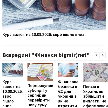
Курс валют на 10.08.2026: євро пішло вниз
Всередині "Фінанси bigmir)net"
Курс
Фінансова
Перерахунок
Пенсія в
валют на
безпека в
субсидії у
Україні: як
10.08.2026:
ЄС для
серпні: як
збільшити
євро
українців:
перевірити
виплати, не
пішло
як не
нову суму
оформлююч
вниз
втратити