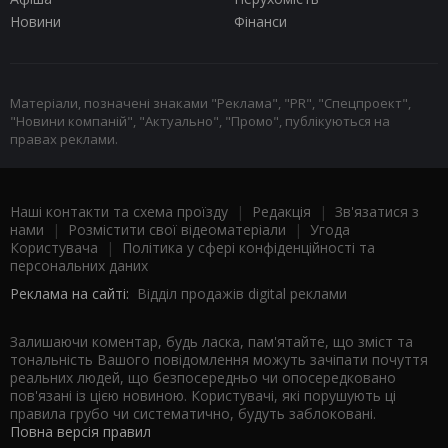
Новини
Фінанси
Матеріали, позначені знаками "Реклама", "PR", "Спецпроект",
"Новини компаній", "Актуально", "Промо", публікуються на
правах реклами.
Наші контакти та схема проїзду
|
Редакція
|
Зв'язатися з
нами
|
Розмістити свої відеоматеріали
|
Угода
Користувача
|
Політика у сфері конфіденційності та
персональних даних
Реклама на сайті:
Відділ продажів digital реклами
Залишаючи коментар, будь ласка, пам'ятайте, що зміст та
тональність Вашого повідомлення можуть зачіпати почуття
реальних людей, що безпосередньо чи опосередковано
пов'язані із цією новиною. Користувачі, які порушують ці
правила грубо чи систематично, будуть заблоковані.
Повна версія правил