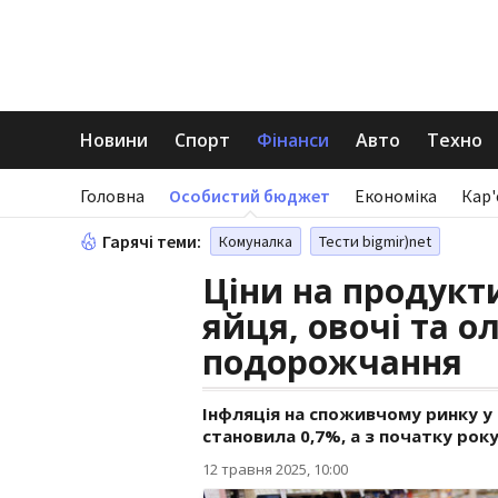
Новини
Спорт
Фінанси
Авто
Техно
Головна
Особистий бюджет
Економіка
Кар'
Гарячі теми:
Комуналка
Тести bigmir)net
Ціни на продукти
яйця, овочі та ол
подорожчання
Інфляція на споживчому ринку у 
становила 0,7%, а з початку рок
12 травня 2025, 10:00