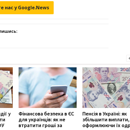
е нас у Google.News
дпишись:
дії у
Фінансова безпека в ЄС
Пенсія в Україні: як
ити
для українців: як не
збільшити виплати,
ФУ
втратити гроші за
оформлюючи їх од