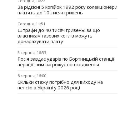
Сегодня, 10:22
За рідкісні 5 копійок 1992 року колекціонери
платять до 10 тисяч гривень
Сегодня, 11:51
Штрафи до 40 тисяч гривень: за що
власникам газових котлів можуть
донарахувати плату
5 серпня, 16:53
Росія завдає ударів по Бортницькій станції
аерації: чим загрожує пошкодження
6 серпня, 16:00
Скільки стажу потрібно для виходу на
пенсію в Україні у 2026 році