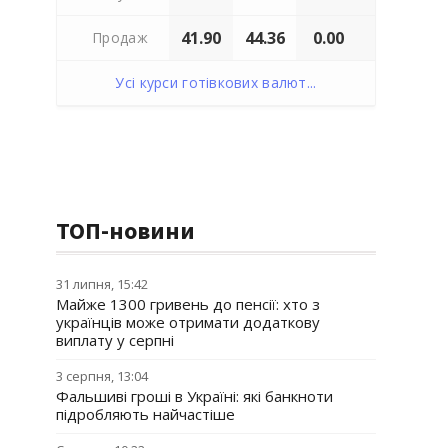
41.90
44.36
0.00
Продаж
Усі курси готівкових валют...
ТОП-новини
31 липня, 15:42
Майже 1300 гривень до пенсії: хто з
українців може отримати додаткову
виплату у серпні
3 серпня, 13:04
Фальшиві гроші в Україні: які банкноти
підробляють найчастіше