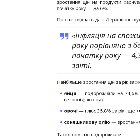
зростання цін на продукти харчув
початку року — на 6%.
Про це свідчать дані Державної слу
«Інфляція на спожи
року порівняно з б
початку року — 4,
звіті.
Найбільше зростання цін за рік зафі
яйця
— подорожчали на 74,6% (х
сезонні фактори);
овочі
— плюс 35,8% за рік і ще +
соняшникову олію
— зростання 
Також помітно подорожчали: