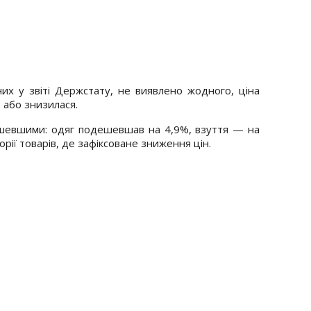
них у звіті Держстату, не виявлено жодного, ціна
 або знизилася.
шевшими: одяг подешевшав на 4,9%, взуття — на
горії товарів, де зафіксоване зниження цін.