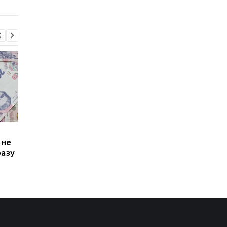
на роботу
до ПФУ
Зростання цін на
Виплата 3100 грн до
 не
транспорт у Києві: кому
Дня Незалежності: 
разу
стало невигідно їздити
потрібно подати зая
на роботу
до ПФУ