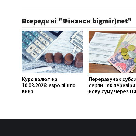
Всередині "Фінанси bigmir)net"
Курс валют на
Перерахунок субси
10.08.2026: євро пішло
серпні: як перевір
вниз
нову суму через П