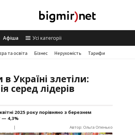
Афіша
Усі категорії
єра та освіта
Бізнес
Нерухомість
Тарифи
 в Україні злетіли:
ія серед лідерів
квітні 2025 року порівняно з березнем
у — 4,3%
|
Автор: Ольга Опенько