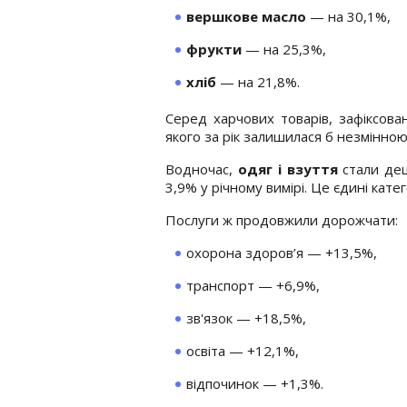
вершкове масло
— на 30,1%,
фрукти
— на 25,3%,
хліб
— на 21,8%.
Серед харчових товарів, зафіксова
якого за рік залишилася б незмінною
Водночас,
одяг і взуття
стали де
3,9% у річному вимірі. Це єдині кате
Послуги ж продовжили дорожчати:
охорона здоров’я — +13,5%,
транспорт — +6,9%,
зв'язок — +18,5%,
освіта — +12,1%,
відпочинок — +1,3%.