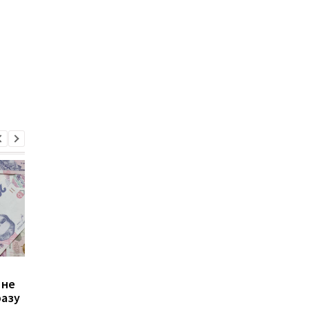
Зростання цін на
Виплата 3100 грн до
 не
транспорт у Києві: кому
Дня Незалежності: 
разу
стало невигідно їздити
потрібно подати зая