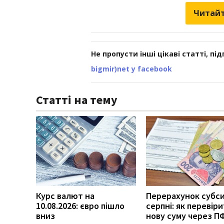
Читайт
Не пропусти інші цікаві статті, пі
bigmir)net у facebook
Статті на тему
Курс валют на
Перерахунок субси
10.08.2026: євро пішло
серпні: як перевір
вниз
нову суму через П