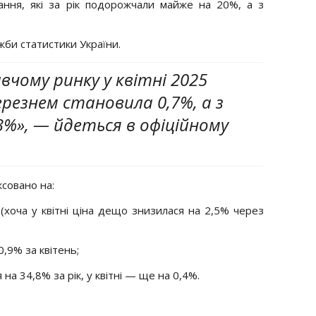
ання, які за рік подорожчали майже на 20%, а з
жби статистики України.
вчому ринку у квітні 2025
ерезнем становила 0,7%, а з
3%», — йдеться в офіційному
ксовано на:
оча у квітні ціна дещо знизилася на 2,5% через
0,9% за квітень;
на 34,8% за рік, у квітні — ще на 0,4%.