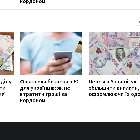
кордоном
дії у
Фінансова безпека в ЄС
Пенсія в Україні: як
ити
для українців: як не
збільшити виплати,
ФУ
втратити гроші за
оформлюючи їх од
кордоном