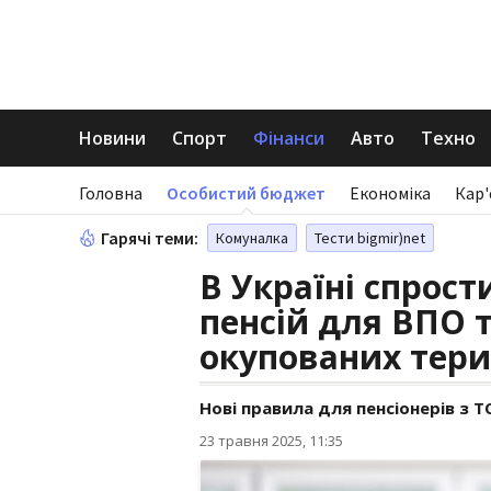
Новини
Спорт
Фінанси
Авто
Техно
Головна
Особистий бюджет
Економіка
Кар'
Гарячі теми:
Комуналка
Тести bigmir)net
В Україні спрос
пенсій для ВПО 
окупованих тери
Нові правила для пенсіонерів з Т
23 травня 2025, 11:35