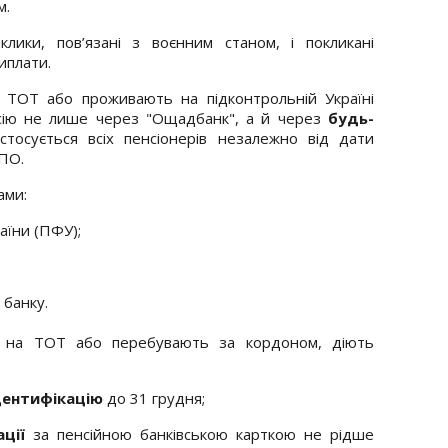
м.
лики, пов’язані з воєнним станом, і покликані
иплати.
 з ТОТ або проживають на підконтрольній Україні
нсію не лише через "Ощадбанк", а й через
будь-
стосується всіх пенсіонерів незалежно від дати
ВПО.
ами:
аїни (ПФУ);
 банку.
ся на ТОТ або перебувають за кордоном, діють
дентифікацію
до 31 грудня;
ції
за пенсійною банківською карткою не рідше