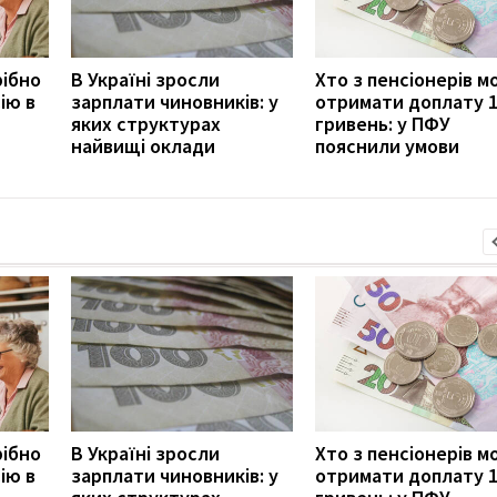
рібно
В Україні зросли
Хто з пенсіонерів 
ію в
зарплати чиновників: у
отримати доплату 
яких структурах
гривень: у ПФУ
найвищі оклади
пояснили умови
рібно
В Україні зросли
Хто з пенсіонерів 
ію в
зарплати чиновників: у
отримати доплату 