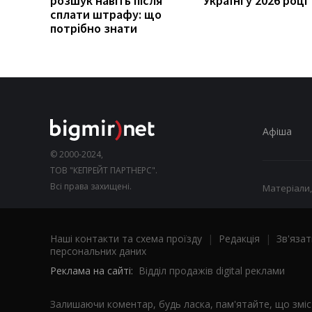
розшук навіть після
Україні у 2026 році
сплати штрафу: що
потрібно знати
Афіша
© 2000-2024,
ТОВ "КЕПРЕЙТ ПАРТНЕРС".
Всі права захищені.
Матеріали,
Наші контакти та схема проїзду
|
Редакція
|
Зв'язат
персональних даних
Реклама на сайті:
Відділ продажів digital реклами
Залишаючи коментар, будь ласка, пам'ятайте, що змі