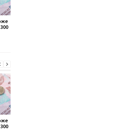
може
Пенсії для українців у
Банки посилили
1300
Польщі: хто може
контроль переказів: 
отримувати виплати
які операції можуть
заблокувати картку
може
Пенсії для українців у
Банки посилили
1300
Польщі: хто може
контроль переказів: 