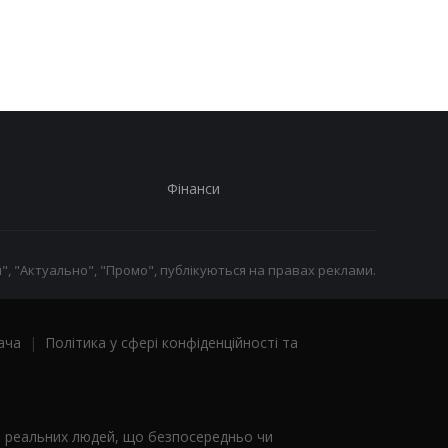
отримувати виплати
які операції можуть
заблокувати картку
Фінанси
", "Актуально", "Промо", публікуються на правах реклами.
ача
|
Політика у сфері конфіденційності та
я реальних людей, що безпосередньо чи