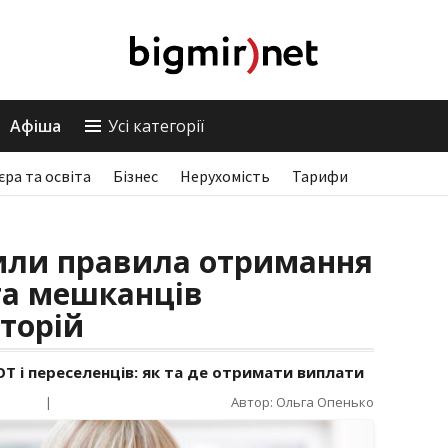
Афіша
Усі категорії
єра та освіта
Бізнес
Нерухомість
Тарифи
тили правила отримання
та мешканців
торій
ОТ і переселенців: як та де отримати виплати
|
Автор: Ольга Опенько