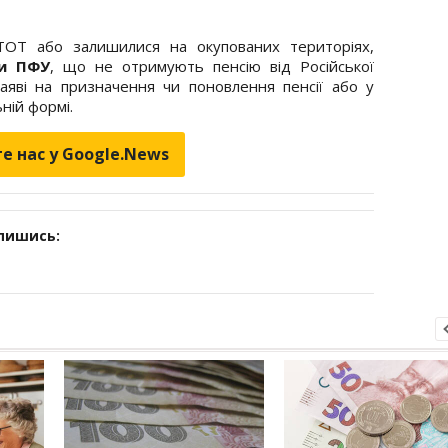
 ТОТ або залишилися на окупованих територіях,
ти ПФУ
, що не отримують пенсію від Російської
яві на призначення чи поновлення пенсії або у
ній формі.
е нас у Google.News
дпишись: