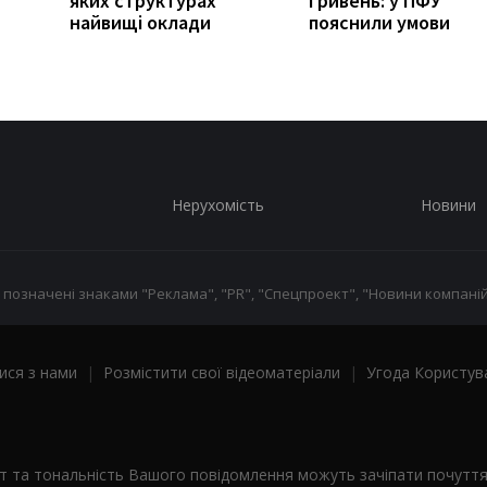
яких структурах
гривень: у ПФУ
найвищі оклади
пояснили умови
Нерухомість
Новини
 позначені знаками "Реклама", "PR", "Спецпроект", "Новини компаній
ися з нами
|
Розмістити свої відеоматеріали
|
Угода Користув
ст та тональність Вашого повідомлення можуть зачіпати почутт