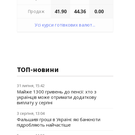
41.90
44.36
0.00
Продаж
Усі курси готівкових валют...
ТОП-новини
31 липня, 15:42
Майже 1300 гривень до пенсії: хто з
українців може отримати додаткову
виплату у серпні
3 серпня, 13:04
Фальшиві гроші в Україні: які банкноти
підробляють найчастіше