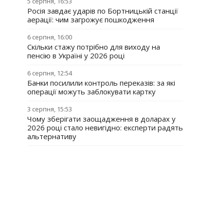
5 серпня, 16:53
Росія завдає ударів по Бортницькій станції
аерації: чим загрожує пошкодження
6 серпня, 16:00
Скільки стажу потрібно для виходу на
пенсію в Україні у 2026 році
6 серпня, 12:54
Банки посилили контроль переказів: за які
операції можуть заблокувати картку
3 серпня, 15:53
Чому зберігати заощадження в доларах у
2026 році стало невигідно: експерти радять
альтернативу