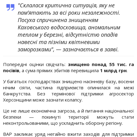
"Склалася критична ситуація, яку не
пам’ятають за всі роки незалежності.
Посуха спричинена знищенням
Каховського водосховища, аномальним
теплом у березні, відсутністю опадів
навесні та пізніми квітневими
заморозками", — зазначається в заяві.
Попередні оцінки свідчать:
знищено понад 55 тис. га
посівів
, а сума прямих збитків перевищила
1 млрд грн
.
У багатьох господарствах знищено насіннєву базу, восени
нічим сіяти, частина підприємств опинилася на межі
банкрутства. Без термінової підтримки агросектор
Херсонщини може зазнати колапсу.
Це не лише економічна загроза, а й питання національної
безпеки — покинуті території можуть стати
неконтрольованими, що ускладнить оборону регіону.
ВАР закликає уряд негайно вжити заходів для підтримки