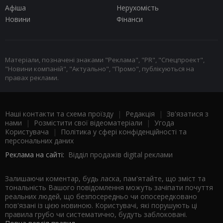
Афіша
Нерухомість
Новини
Фінанси
Матеріали, позначені знаками "Реклама", "PR", "Спецпроект",
"Новини компаній", "Актуально", "Промо", публікуються на
правах реклами.
Наші контакти та схема проїзду
|
Редакція
|
Зв'язатися з
нами
|
Розмістити свої відеоматеріали
|
Угода
Користувача
|
Політика у сфері конфіденційності та
персональних даних
Реклама на сайті:
Відділ продажів digital реклами
Залишаючи коментар, будь ласка, пам'ятайте, що зміст та
тональність Вашого повідомлення можуть зачіпати почуття
реальних людей, що безпосередньо чи опосередковано
пов'язані із цією новиною. Користувачі, які порушують ці
правила грубо чи систематично, будуть заблоковані.