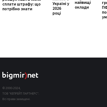
найвищі
гр
Україні у
сплати штрафу: що
оклади
П
2026
потрібно знати
по
році
ум
© 2000-2024,
ТОВ "КЕПРЕЙТ ПАРТНЕРС".
Всі права захищені.