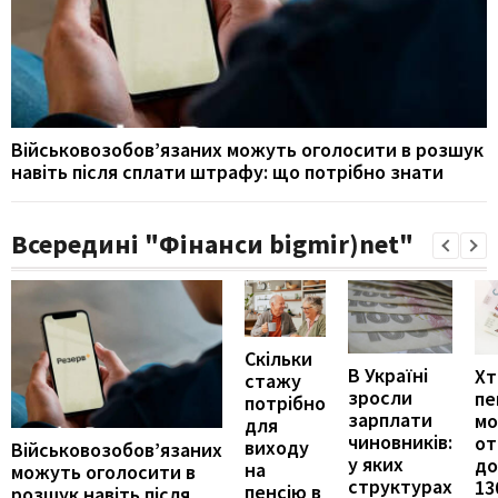
Військовозобов’язаних можуть оголосити в розшук
навіть після сплати штрафу: що потрібно знати
Всередині "Фінанси bigmir)net"
Скільки
В Україні
Хт
стажу
зросли
пе
потрібно
зарплати
м
для
чиновників:
от
виходу
Військовозобов’язаних
у яких
до
на
можуть оголосити в
структурах
13
пенсію в
розшук навіть після