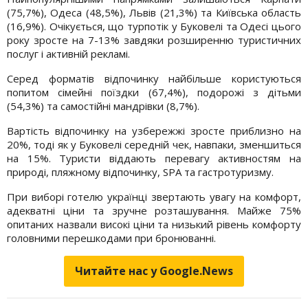
(75,7%), Одеса (48,5%), Львів (21,3%) та Київська область
(16,9%). Очікується, що турпотік у Буковелі та Одесі цього
року зросте на 7-13% завдяки розширенню туристичних
послуг і активній рекламі.
Серед форматів відпочинку найбільше користуються
попитом сімейні поїздки (67,4%), подорожі з дітьми
(54,3%) та самостійні мандрівки (8,7%).
Вартість відпочинку на узбережжі зросте приблизно на
20%, тоді як у Буковелі середній чек, навпаки, зменшиться
на 15%. Туристи віддають перевагу активностям на
природі, пляжному відпочинку, SPA та гастротуризму.
При виборі готелю українці звертають увагу на комфорт,
адекватні ціни та зручне розташування. Майже 75%
опитаних назвали високі ціни та низький рівень комфорту
головними перешкодами при бронюванні.
Читайте нас у Google.News