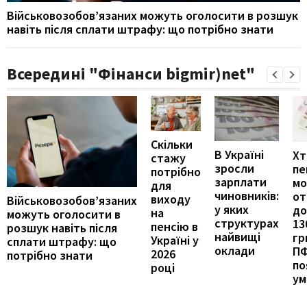
Військовозобов’язаних можуть оголосити в розшук
навіть після сплати штрафу: що потрібно знати
Всередині "Фінанси bigmir)net"
Скільки
В Україні
Хт
стажу
зросли
пе
потрібно
зарплати
м
для
чиновників:
от
виходу
Військовозобов’язаних
у яких
до
на
можуть оголосити в
структурах
13
пенсію в
розшук навіть після
найвищі
гр
Україні у
сплати штрафу: що
оклади
П
2026
потрібно знати
по
році
ум