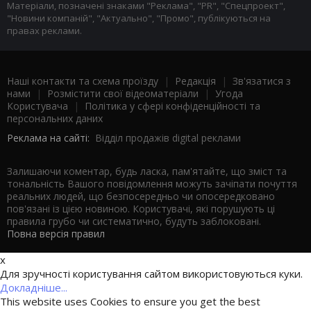
Матеріали, позначені знаками "Реклама", "PR", "Спецпроект",
"Новини компаній", "Актуально", "Промо", публікуються на
правах реклами.
Наші контакти та схема проїзду
|
Редакція
|
Зв'язатися з
нами
|
Розмістити свої відеоматеріали
|
Угода
Користувача
|
Політика у сфері конфіденційності та
персональних даних
Реклама на сайті:
Відділ продажів digital реклами
Залишаючи коментар, будь ласка, пам'ятайте, що зміст та
тональність Вашого повідомлення можуть зачіпати почуття
реальних людей, що безпосередньо чи опосередковано
пов'язані із цією новиною. Користувачі, які порушують ці
правила грубо чи систематично, будуть заблоковані.
Повна версія правил
x
Для зручності користування сайтом використовуються куки.
Докладніше...
This website uses Cookies to ensure you get the best