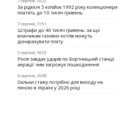
7 серпня, 10:22
За рідкісні 5 копійок 1992 року колекціонери
платять до 10 тисяч гривень
7 серпня, 11:51
Штрафи до 40 тисяч гривень: за що
власникам газових котлів можуть
донарахувати плату
5 серпня, 16:53
Росія завдає ударів по Бортницькій станції
аерації: чим загрожує пошкодження
6 серпня, 16:00
Скільки стажу потрібно для виходу на
пенсію в Україні у 2026 році