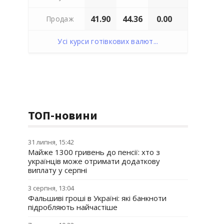
41.90
44.36
0.00
Продаж
Усі курси готівкових валют...
ТОП-новини
31 липня, 15:42
Майже 1300 гривень до пенсії: хто з
українців може отримати додаткову
виплату у серпні
3 серпня, 13:04
Фальшиві гроші в Україні: які банкноти
підробляють найчастіше