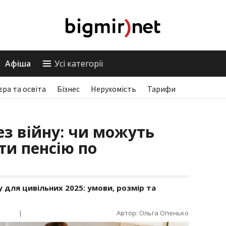
Афіша
Усі категорії
єра та освіта
Бізнес
Нерухомість
Тарифи
ез війну: чи можуть
ти пенсію по
ну для цивільних 2025: умови, розмір та
|
Автор: Ольга Опенько