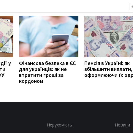
дії у
Фінансова безпека в ЄС
Пенсія в Україні: як
ити
для українців: як не
збільшити виплати,
ФУ
втратити гроші за
оформлюючи їх од
кордоном
Нерухомість
Новини