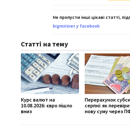
Не пропусти інші цікаві статті, пі
bigmir)net у facebook
Статті на тему
Курс валют на
Перерахунок субси
10.08.2026: євро пішло
серпні: як перевір
вниз
нову суму через П