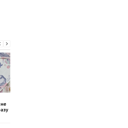
Зростання цін на
Виплата 3100 грн до
 не
транспорт у Києві: кому
Дня Незалежності: 
разу
стало невигідно їздити
потрібно подати зая
на роботу
до ПФУ