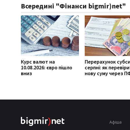
Всередині "Фінанси bigmir)net"
Курс валют на
Перерахунок субси
10.08.2026: євро пішло
серпні: як перевір
вниз
нову суму через П
Афіша