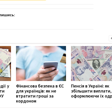
дпишись:
дії у
Фінансова безпека в ЄС
Пенсія в Україні: як
ити
для українців: як не
збільшити виплати,
ФУ
втратити гроші за
оформлюючи їх од
кордоном