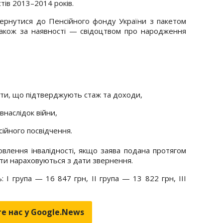
тів 2013–2014 років.
ернутися до Пенсійного фонду України з пакетом
 також за наявності — свідоцтвом про народження
нти, що підтверджують стаж та доходи,
внаслідок війни,
ійного посвідчення.
овлення інвалідності, якщо заява подана протягом
ати нараховуються з дати звернення.
: І група — 16 847 грн, ІІ група — 13 822 грн, ІІІ
е нас у Google.News