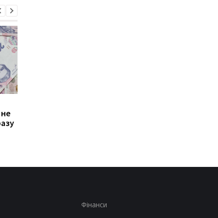
Зростання цін на
Виплата 3100 грн до
 не
транспорт у Києві: кому
Дня Незалежності: 
разу
стало невигідно їздити
потрібно подати зая
на роботу
до ПФУ
Фінанси