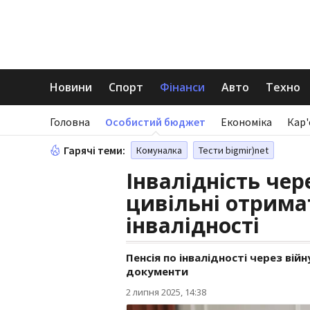
Новини
Спорт
Фінанси
Авто
Техно
Головна
Особистий бюджет
Економіка
Кар'
Гарячі теми:
Комуналка
Тести bigmir)net
Інвалідність чер
цивільні отрима
інвалідності
Пенсія по інвалідності через вій
документи
2 липня 2025, 14:38