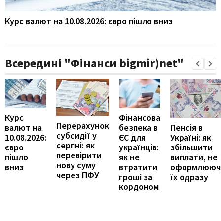
Курс валют на 10.08.2026: євро пішло вниз
Всередині "Фінанси bigmir)net"
Курс
Фінансова
Перерахунок
Пенсія в
валют на
безпека в
субсидії у
Україні: як
10.08.2026:
ЄС для
серпні: як
збільшити
євро
українців:
перевірити
виплати, не
пішло
як не
нову суму
оформлююч
вниз
втратити
через ПФУ
їх одразу
гроші за
кордоном