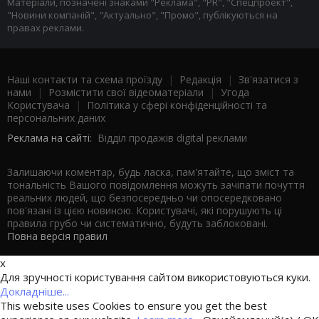
Матеріали, позначені знаками "Реклама", "PR", "Спецпроект",
"Новини компаній", "Актуально", "Промо", публікуються на
правах реклами.
Наші контакти та схема проїзду
|
Редакція
|
Зв'язатися з
нами
|
Розмістити свої відеоматеріали
|
Угода
Користувача
|
Політика у сфері конфіденційності та
персональних даних
Реклама на сайті:
Відділ продажів digital реклами
Залишаючи коментар, будь ласка, пам'ятайте, що зміст та
тональність Вашого повідомлення можуть зачіпати почуття
реальних людей, що безпосередньо чи опосередковано
пов'язані із цією новиною. Користувачі, які порушують ці
правила грубо чи систематично, будуть заблоковані.
Повна версія правил
x
Для зручності користування сайтом використовуються куки.
Докладніше...
This website uses Cookies to ensure you get the best