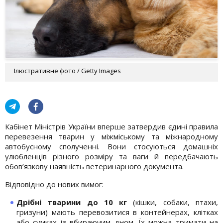
Ілюстративне фото / Getty Images
Кабінет Міністрів України вперше затвердив єдині правила
перевезення тварин у міжміському та міжнародному
автобусному сполученні. Вони стосуються домашніх
улюбленців різного розміру та ваги й передбачають
обов’язкову наявність ветеринарного документа.
Відповідно до нових вимог:
Дрібні тварини до 10 кг
(кішки, собаки, птахи,
гризуни) мають перевозитися в контейнерах, клітках
або сумках із вбираючим дном. Їх можна тримати на