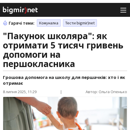
Гарячі теми:
Комуналка
Тести bigmir)net
"Пакунок школяра": як
отримати 5 тисяч гривень
допомоги на
першокласника
Грошова допомога на школу для першачків: хто і як
отримає
8 липня 2025, 11:29
|
Автор: Ольга Опенько