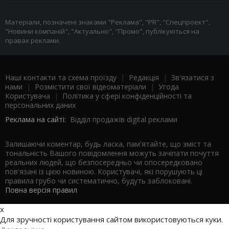
Матеріали, позначені знаками "Реклама", "PR", "Спецпроект",
"Новини компаній", "Актуально", "Промо", публікуються на
правах реклами.
Наші контакти та схема проїзду
|
Редакція
|
Зв'язатися з
нами
|
Розмістити свої відеоматеріали
|
Угода
Користувача
|
Політика у сфері конфіденційності та
персональних даних
Реклама на сайті:
Відділ продажів digital реклами
Залишаючи коментар, будь ласка, пам'ятайте, що зміст та
тональність Вашого повідомлення можуть зачіпати почуття
реальних людей, що безпосередньо чи опосередковано
пов'язані із цією новиною. Користувачі, які порушують ці
правила грубо чи систематично, будуть заблоковані.
Повна версія правил
x
Для зручності користування сайтом використовуються куки.