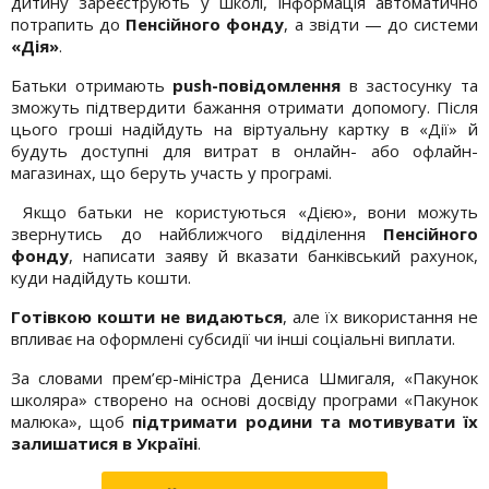
дитину зареєструють у школі, інформація автоматично
потрапить до
Пенсійного фонду
, а звідти — до системи
«Дія»
.
Батьки отримають
push-повідомлення
в застосунку та
зможуть підтвердити бажання отримати допомогу. Після
цього гроші надійдуть на віртуальну картку в «Дії» й
будуть доступні для витрат в онлайн- або офлайн-
магазинах, що беруть участь у програмі.
Якщо батьки не користуються «Дією», вони можуть
звернутись до найближчого відділення
Пенсійного
фонду
, написати заяву й вказати банківський рахунок,
куди надійдуть кошти.
Готівкою кошти не видаються
, але їх використання не
впливає на оформлені субсидії чи інші соціальні виплати.
За словами прем’єр-міністра Дениса Шмигаля, «Пакунок
школяра» створено на основі досвіду програми «Пакунок
малюка», щоб
підтримати родини та мотивувати їх
залишатися в Україні
.