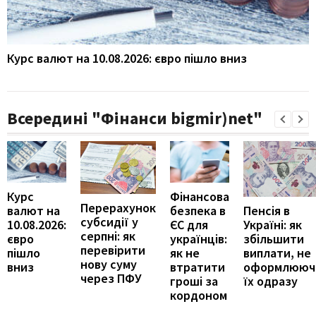
Курс валют на 10.08.2026: євро пішло вниз
Всередині "Фінанси bigmir)net"
Курс
Фінансова
Перерахунок
Пенсія в
валют на
безпека в
субсидії у
Україні: як
10.08.2026:
ЄС для
серпні: як
збільшити
євро
українців:
перевірити
виплати, не
пішло
як не
нову суму
оформлююч
вниз
втратити
через ПФУ
їх одразу
гроші за
кордоном