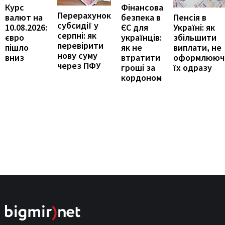
Курс
Фінансова
Перерахунок
Пенсія в
валют на
безпека в
субсидії у
Україні: як
10.08.2026:
ЄС для
серпні: як
збільшити
євро
українців:
перевірити
виплати, не
пішло
як не
нову суму
оформлююч
вниз
втратити
через ПФУ
їх одразу
гроші за
кордоном