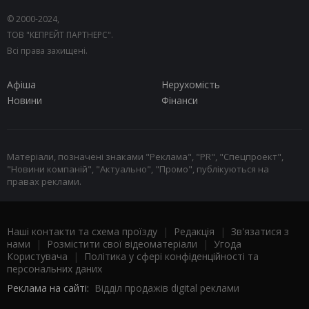
© 2000-2024,
ТОВ "КЕПРЕЙТ ПАРТНЕРС".
Всі права захищені.
Афіша
Нерухомість
Новини
Фінанси
Матеріали, позначені знаками "Реклама", "PR", "Спецпроект",
"Новини компаній", "Актуально", "Промо", публікуються на
правах реклами.
Наші контакти та схема проїзду
|
Редакція
|
Зв'язатися з
нами
|
Розмістити свої відеоматеріали
|
Угода
Користувача
|
Політика у сфері конфіденційності та
персональних даних
Реклама на сайті:
Відділ продажів digital реклами