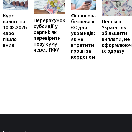
Курс
Фінансова
Перерахунок
Пенсія в
валют на
безпека в
субсидії у
Україні: як
10.08.2026:
ЄС для
серпні: як
збільшити
євро
українців:
перевірити
виплати, не
пішло
як не
нову суму
оформлююч
вниз
втратити
через ПФУ
їх одразу
гроші за
кордоном