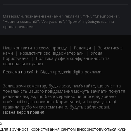
Матеріали, позначені знаками "Реклама", "PR", "Спецпроект",
"Новини компаній", "Актуально", "Промо", публікуються на
правах реклами.
Наші контакти та схема проїзду
|
Редакція
|
Зв'язатися з
нами
|
Розмістити свої відеоматеріали
|
Угода
Користувача
|
Політика у сфері конфіденційності та
персональних даних
Реклама на сайті:
Відділ продажів digital реклами
Залишаючи коментар, будь ласка, пам'ятайте, що зміст та
тональність Вашого повідомлення можуть зачіпати почуття
реальних людей, що безпосередньо чи опосередковано
пов'язані із цією новиною. Користувачі, які порушують ці
правила грубо чи систематично, будуть заблоковані.
Повна версія правил
x
Для зручності користування сайтом використовуються куки.