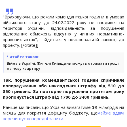
"Враховуючи, що режим комендантської години в умовах
військового стану до 24.02.2022 року не вводився на
території України, відповідальність за порушення
відповідних обмежень відсутня у чинних нормативно-
правових актах", - йдеться у пояснювальній записці до
проекту. [/citate]]
Читайте також:
Війна в Україні: Жителі Київщини можуть отримати гроші
на нову квартиру
Так,
порушення комендантської години спричиняє
попередження або накладення штрафу від 510 до
850 гривень. За повторне порушення протягом року
пропонується штраф від 1700 до 3400 гривень.
Раніше ми писали, що Україна вимагатиме $9 мільярдів на
місяць для покриття дефіциту бюджету, що
майже вдвічі
перевищує попередні запити.