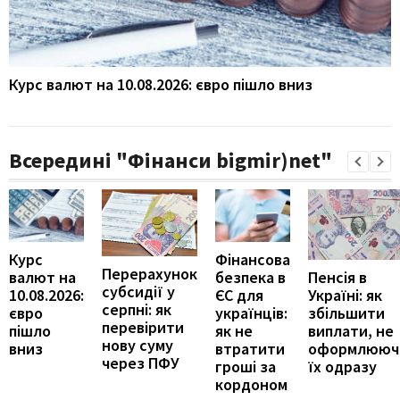
Курс валют на 10.08.2026: євро пішло вниз
Всередині "Фінанси bigmir)net"
Курс
Фінансова
Перерахунок
Пенсія в
валют на
безпека в
субсидії у
Україні: як
10.08.2026:
ЄС для
серпні: як
збільшити
євро
українців:
перевірити
виплати, не
пішло
як не
нову суму
оформлююч
вниз
втратити
через ПФУ
їх одразу
гроші за
кордоном