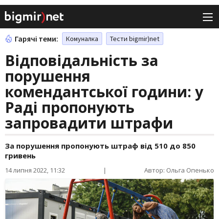
Гарячі теми:
Комуналка
Тести bigmir)net
Відповідальність за
порушення
комендантської години: у
Раді пропонують
запровадити штрафи
За порушення пропонують штраф від 510 до 850
гривень
14 липня 2022, 11:32
|
Автор: Ольга Опенько