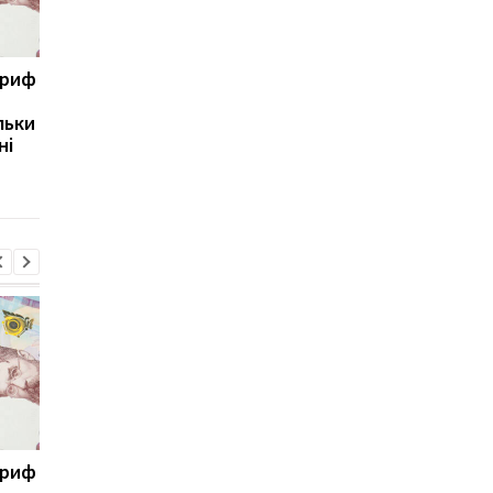
ариф
Світові запаси пального
Зупинка морського
майже вичерпані:
коридору може
льки
експерт попередив про
призвести до
ні
ризики для України
скорочення
виробництва залізно
руди
ариф
Світові запаси пального
Зупинка морського