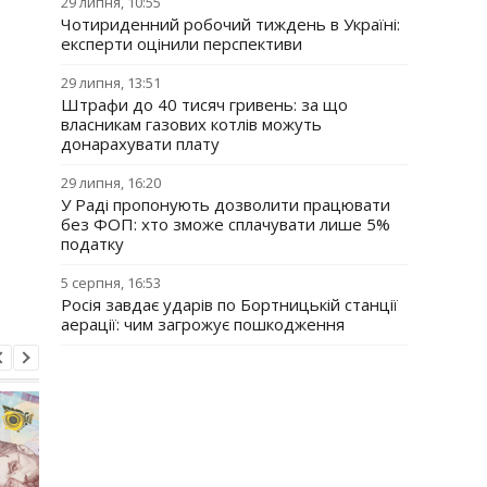
29 липня, 10:55
Чотириденний робочий тиждень в Україні:
експерти оцінили перспективи
29 липня, 13:51
Штрафи до 40 тисяч гривень: за що
власникам газових котлів можуть
донарахувати плату
29 липня, 16:20
У Раді пропонують дозволити працювати
без ФОП: хто зможе сплачувати лише 5%
податку
5 серпня, 16:53
Росія завдає ударів по Бортницькій станції
аерації: чим загрожує пошкодження