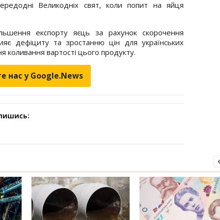
ередодні Великодніх свят, коли попит на яйця
ільшення експорту яєць за рахунок скорочення
ияє дефіциту та зростанню цін для українських
ня коливання вартості цього продукту.
е нас у Google.News
дпишись: