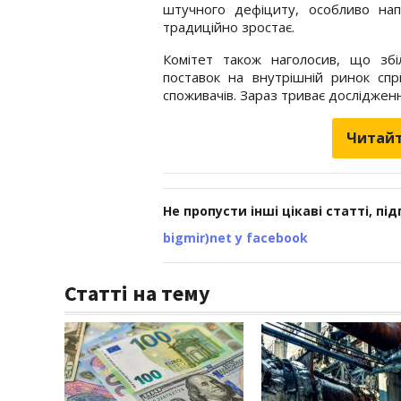
штучного дефіциту, особливо нап
традиційно зростає.
Комітет також наголосив, що зб
поставок на внутрішній ринок спр
споживачів. Зараз триває досліджен
Читайт
Не пропусти інші цікаві статті, пі
bigmir)net у facebook
Статті на тему