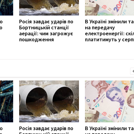
ро
Росія завдає ударів по
В Україні змінили т
о
Бортницькій станції
на передачу
аерації: чим загрожує
електроенергії: скі
пошкодження
платитимуть у серп
ро
Росія завдає ударів по
В Україні змінили т