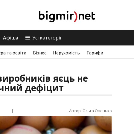
Афіша
Усі категорії
єра та освіта
Бізнес
Нерухомість
Тарифи
иробників яєць не
чний дефіцит
|
Автор: Ольга Опенько