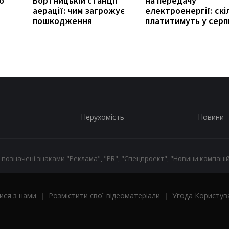
о
Бортницькій станції
на передачу
аерації: чим загрожує
електроенергії: скі
пошкодження
платитимуть у серп
Нерухомість
Новини
 позначені знаками "Реклама", "PR", "Спецпроект", "Новини компаній
ися з нами
|
Розмістити свої відеоматеріали
|
Угода Користув