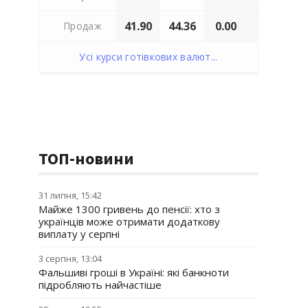
41.90
44.36
0.00
Продаж
Усі курси готівкових валют...
ТОП-новини
31 липня, 15:42
Майже 1300 гривень до пенсії: хто з
українців може отримати додаткову
виплату у серпні
3 серпня, 13:04
Фальшиві гроші в Україні: які банкноти
підробляють найчастіше