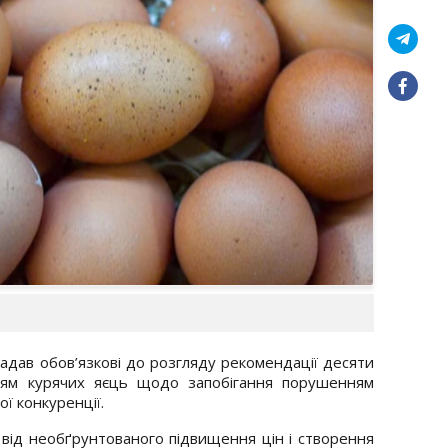
адав обов’язкові до розгляду рекомендації десяти
цям курячих яєць щодо запобігання порушенням
ї конкуренції.
 від необґрунтованого підвищення цін і створення