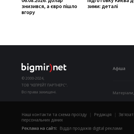
06.08.2026: долар
підготовку Києва д
знизився, а євро пішло
зими: деталі
вгору
Афіша
© 2000-2024,
ТОВ "КЕПРЕЙТ ПАРТНЕРС".
Всі права захищені.
Матеріали,
Наші контакти та схема проїзду
|
Редакція
|
Зв'язат
персональних даних
Реклама на сайті:
Відділ продажів digital реклами