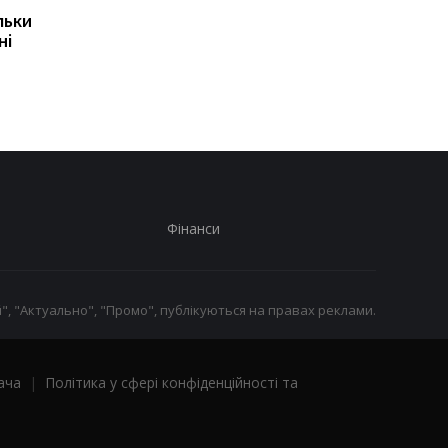
майже вичерпані:
коридору може
льки
експерт попередив про
призвести до
ні
ризики для України
скорочення
виробництва залізно
руди
Фінанси
", "Актуально", "Промо", публікуються на правах реклами.
ача
|
Політика у сфері конфіденційності та