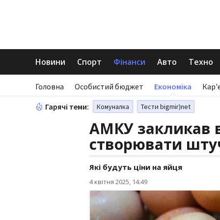
Новини
Спорт
Фінанси
Авто
Техно
Головна
Особистий бюджет
Економіка
Кар'
Гарячі теми:
Комуналка
Тести bigmir)net
АМКУ закликав в
створювати шту
Які будуть ціни на яйця
4 квітня 2025, 14:49