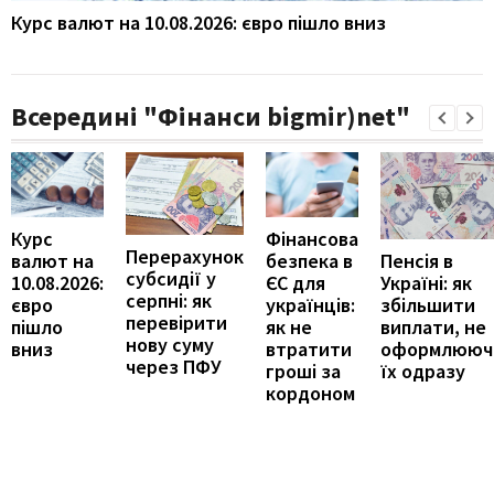
Курс валют на 10.08.2026: євро пішло вниз
Всередині "Фінанси bigmir)net"
Курс
Фінансова
Перерахунок
Пенсія в
валют на
безпека в
субсидії у
Україні: як
10.08.2026:
ЄС для
серпні: як
збільшити
євро
українців:
перевірити
виплати, не
пішло
як не
нову суму
оформлююч
вниз
втратити
через ПФУ
їх одразу
гроші за
кордоном