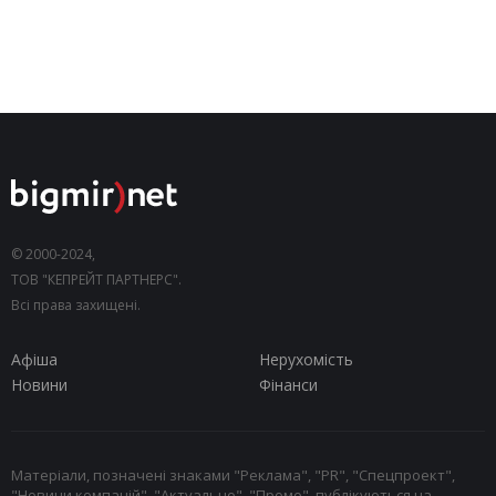
© 2000-2024,
ТОВ "КЕПРЕЙТ ПАРТНЕРС".
Всі права захищені.
Афіша
Нерухомість
Новини
Фінанси
Матеріали, позначені знаками "Реклама", "PR", "Спецпроект",
"Новини компаній", "Актуально", "Промо", публікуються на