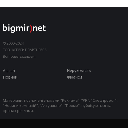
© 2000-2024,
ТОВ "КЕПРЕЙТ ПАРТНЕРС".
Всі права захищені.
Афіша
Нерухомість
Новини
Фінанси
Матеріали, позначені знаками "Реклама", "PR", "Спецпроект",
"Новини компаній", "Актуально", "Промо", публікуються на
правах реклами.