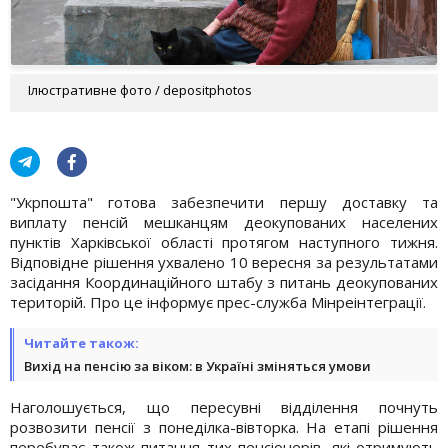
Ілюстративне фото / depositphotos
"Укрпошта" готова забезпечити першу доставку та
виплату пенсій мешканцям деокупованих населених
пунктів Харківської області протягом наступного тижня.
Відповідне рішення ухвалено 10 вересня за результатами
засідання Координаційного штабу з питань деокупованих
територій. Про це інформує прес-служба Мінреінтеграції.
Читайте також:
Вихід на пенсію за віком: в Україні зміняться умови
Наголошується, що пересувні відділення почнуть
розвозити пенсії з понеділка-вівторка. На етапі рішення
перебуває також питання тих пенсіонерів, які отримують