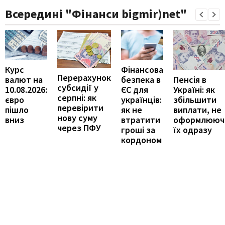
Всередині "Фінанси bigmir)net"
Курс
Фінансова
Перерахунок
Пенсія в
валют на
безпека в
субсидії у
Україні: як
10.08.2026:
ЄС для
серпні: як
збільшити
євро
українців:
перевірити
виплати, не
пішло
як не
нову суму
оформлююч
вниз
втратити
через ПФУ
їх одразу
гроші за
кордоном