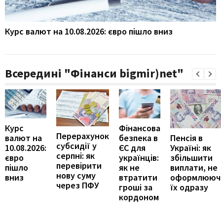
Курс валют на 10.08.2026: євро пішло вниз
Всередині "Фінанси bigmir)net"
Курс
Фінансова
Перерахунок
Пенсія в
валют на
безпека в
субсидії у
Україні: як
10.08.2026:
ЄС для
серпні: як
збільшити
євро
українців:
перевірити
виплати, не
пішло
як не
нову суму
оформлююч
вниз
втратити
через ПФУ
їх одразу
гроші за
кордоном