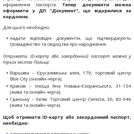
оформлення паспорта.
Тепер документи можна
оформити у ДП "Документ", що відкрилися за
кордоном.
Для цього необхідно:
надати відповідні документи, що підтверджують
громадянство та свідоцтва про народження.
Отримати ID-карту або закордонний паспорт можна у
трьох містах Польщі:
Варшава – Єрусалимська алея, 179, торговий центр
Blue City (онлайн-черга);
Кракові – площа Яна Новака-Єзоранського, 31-154
(жива та онлайн-черга);
Гданську – Хелм. Торговий центр Cienista, 30, 80-046
(жива та онлайн-черга).
Щоб отримати ID-карту або закордонний паспорт,
необхідно:
зареєструватися в електронну чергу,