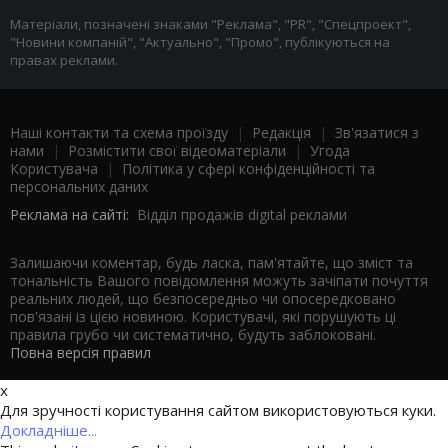
Матеріали, позначені знаками "Реклама", "PR", "Спецпроект",
"Новини компаній", "Актуально", "Промо", публікуються на
правах реклами.
Наші контакти та схема проїзду
|
Редакція
|
Зв'язатися з
нами
|
Розмістити свої відеоматеріали
|
Угода
Користувача
|
Політика у сфері конфіденційності та
персональних даних
Реклама на сайті:
Відділ продажів digital реклами
Залишаючи коментар, будь ласка, пам'ятайте, що зміст та
тональність Вашого повідомлення можуть зачіпати почуття
реальних людей, що безпосередньо чи опосередковано
пов'язані із цією новиною. Користувачі, які порушують ці
правила грубо чи систематично, будуть заблоковані.
Повна версія правил
x
Для зручності користування сайтом використовуються куки.
Докладніше...