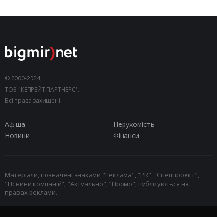
© 2000-2024,
ТОВ "КЕПРЕЙТ ПАРТНЕРС".
Всі права захищені.
Афіша
Нерухомість
Новини
Фінанси
Матеріали, позначені знаками "Реклама", "PR", "Спецпроект",
"Новини компаній", "Актуально", "Промо", публікуються на
правах реклами.