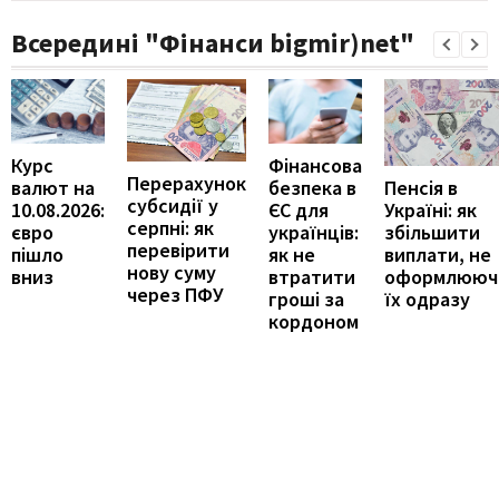
Всередині "Фінанси bigmir)net"
Курс
Фінансова
Перерахунок
Пенсія в
валют на
безпека в
субсидії у
Україні: як
10.08.2026:
ЄС для
серпні: як
збільшити
євро
українців:
перевірити
виплати, не
пішло
як не
нову суму
оформлююч
вниз
втратити
через ПФУ
їх одразу
гроші за
кордоном