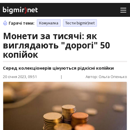
Гарячі теми:
Комуналка
Тести bigmir)net
Монети за тисячі: як
виглядають "дорогі" 50
копійок
Серед колекціонерів цінуються рідкісні копійки
20 січня 2023, 09:51
|
Автор: Ольга Опенько