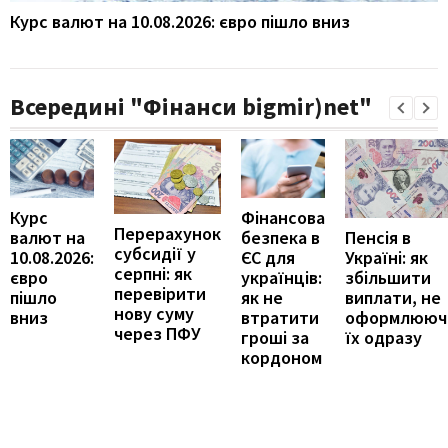
Курс валют на 10.08.2026: євро пішло вниз
Всередині "Фінанси bigmir)net"
Курс
Фінансова
Перерахунок
Пенсія в
валют на
безпека в
субсидії у
Україні: як
10.08.2026:
ЄС для
серпні: як
збільшити
євро
українців:
перевірити
виплати, не
пішло
як не
нову суму
оформлююч
вниз
втратити
через ПФУ
їх одразу
гроші за
кордоном