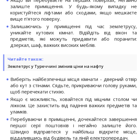
залиште приміщення. У будь-якому випадку не
користуйтеся ліфтами або сходами, якщо мешкаєте
вище п'ятого поверху.
Залишаючись у приміщенні під час землетрусу,
уникайте кутових кімнат. Відійдіть від вікон та
предметів, які можуть придавити або поранити:
дзеркал, шаф, важких високих меблів.
Читайте також:
Землетрус у Туреччині змінив ціни на нафту
Виберіть найбезпечніші місця кімнати - дверний отвір
або кут з стінами. Сядьте, прикриваючи голову руками,
щоб перечекати стихію.
Якщо є можливість, ховайтеся під міцним столом чи
ліжком. Це захистить від падіння важких предметів та
уламків.
Перебуваючи в приміщенні, дочекайтеся завершення
першої серії поштовхів і негайно залиште його.
Швидко відправтеся у найбільш відкрите місце,
віддалившись від будівель та ліній електропередач.