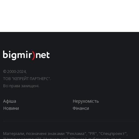
© 2000-2024,
ТОВ "КЕПРЕЙТ ПАРТНЕРС".
Всі права захищені.
Афіша
Нерухомість
Новини
Фінанси
Матеріали, позначені знаками "Реклама", "PR", "Спецпроект",
"Новини компаній", "Актуально", "Промо", публікуються на