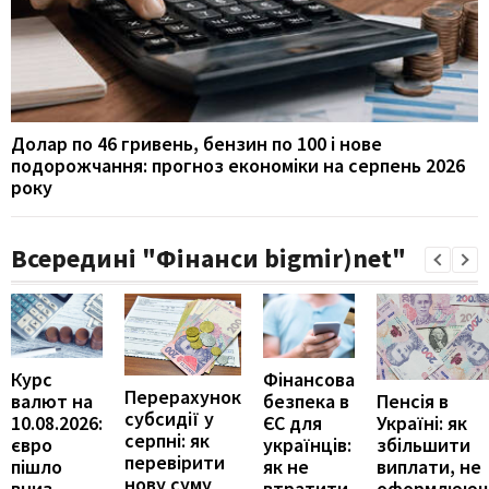
Долар по 46 гривень, бензин по 100 і нове
подорожчання: прогноз економіки на серпень 2026
року
Всередині "Фінанси bigmir)net"
Курс
Фінансова
Перерахунок
Пенсія в
валют на
безпека в
субсидії у
Україні: як
10.08.2026:
ЄС для
серпні: як
збільшити
євро
українців:
перевірити
виплати, не
пішло
як не
нову суму
оформлююч
вниз
втратити