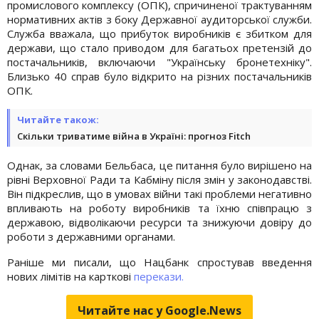
промислового комплексу (ОПК), спричиненої трактуванням
нормативних актів з боку Державної аудиторської служби.
Служба вважала, що прибуток виробників є збитком для
держави, що стало приводом для багатьох претензій до
постачальників, включаючи "Українську бронетехніку".
Близько 40 справ було відкрито на різних постачальників
ОПК.
Читайте також:
Скільки триватиме війна в Україні: прогноз Fitch
Однак, за словами Бельбаса, це питання було вирішено на
рівні Верховної Ради та Кабміну після змін у законодавстві.
Він підкреслив, що в умовах війни такі проблеми негативно
впливають на роботу виробників та їхню співпрацю з
державою, відволікаючи ресурси та знижуючи довіру до
роботи з державними органами.
Раніше ми писали, що Нацбанк спростував введення
нових лімітів на карткові
перекази.
Читайте нас у Google.News