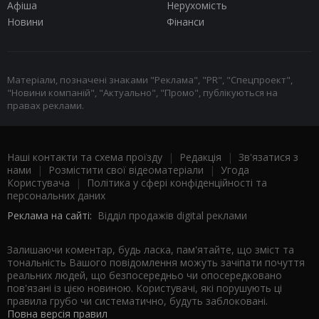
Афіша
Нерухомість
Новини
Фінанси
Матеріали, позначені знаками "Реклама", "PR", "Спецпроект",
"Новини компаній", "Актуально", "Промо", публікуються на
правах реклами.
Наші контакти та схема проїзду
|
Редакція
|
Зв'язатися з
нами
|
Розмістити свої відеоматеріали
|
Угода
Користувача
|
Політика у сфері конфіденційності та
персональних даних
Реклама на сайті:
Відділ продажів digital реклами
Залишаючи коментар, будь ласка, пам'ятайте, що зміст та
тональність Вашого повідомлення можуть зачіпати почуття
реальних людей, що безпосередньо чи опосередковано
пов'язані із цією новиною. Користувачі, які порушують ці
правила грубо чи систематично, будуть заблоковані.
Повна версія правил