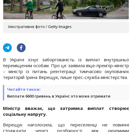
Ілюстративне фото / Getty Images
В Україні існує заборгованість із виплат внутрішньо
переміщеним особам. Про це заявила віце-прем'єр-міністр
– міністр із питань реінтеграції тимчасово окупованих
територій Ірина Верещук, пише прес-служба міністерства.
Читайте також:
Виплати 6600 гривень в Україні: хто може отримати
Міністр вважає, що затримка виплат створює
соціальну напругу.
Верещук наголосила, що переселенці не повинні
страждати через розбіжності між окремими