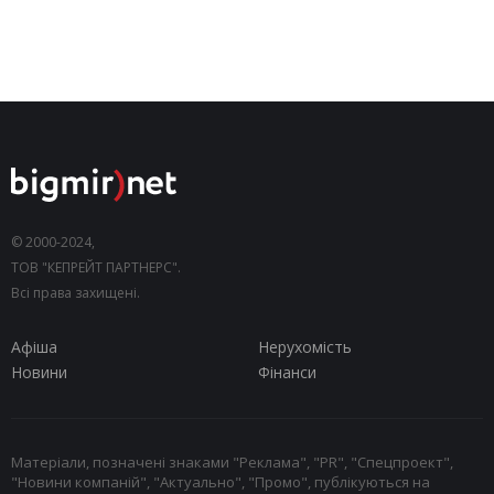
© 2000-2024,
ТОВ "КЕПРЕЙТ ПАРТНЕРС".
Всі права захищені.
Афіша
Нерухомість
Новини
Фінанси
Матеріали, позначені знаками "Реклама", "PR", "Спецпроект",
"Новини компаній", "Актуально", "Промо", публікуються на