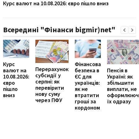
Курс валют на 10.08.2026: євро пішло вниз
Всередині "Фінанси bigmir)net"
Курс
Фінансова
Перерахунок
Пенсія в
валют на
безпека в
субсидії у
Україні: як
10.08.2026:
ЄС для
серпні: як
збільшити
євро
українців:
перевірити
виплати, не
пішло
як не
нову суму
оформлююч
вниз
втратити
через ПФУ
їх одразу
гроші за
кордоном