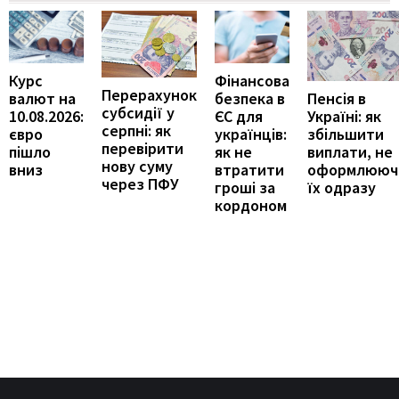
Курс
Фінансова
Перерахунок
Пенсія в
валют на
безпека в
субсидії у
Україні: як
10.08.2026:
ЄС для
серпні: як
збільшити
євро
українців:
перевірити
виплати, не
пішло
як не
нову суму
оформлююч
вниз
втратити
через ПФУ
їх одразу
гроші за
кордоном