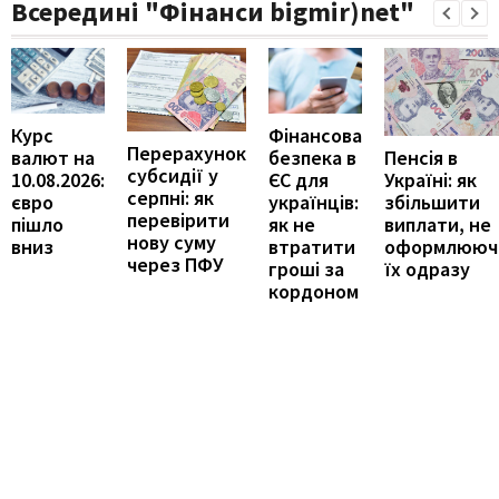
Всередині "Фінанси bigmir)net"
Курс
Фінансова
Перерахунок
Пенсія в
валют на
безпека в
субсидії у
Україні: як
10.08.2026:
ЄС для
серпні: як
збільшити
євро
українців:
перевірити
виплати, не
пішло
як не
нову суму
оформлююч
вниз
втратити
через ПФУ
їх одразу
гроші за
кордоном