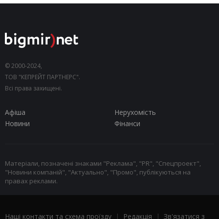
© 2000-2024,
ТОВ "КЕПРЕЙТ ПАРТНЕРС".
Всі права захищені.
Афіша
Нерухомість
Новини
Фінанси
Матеріали, позначені знаками "Реклама", "PR", "Спецпроект",
"Новини компаній", "Актуально", "Промо", публікуються на
правах реклами.
Наші контакти та схема проїзду
|
Редакція
|
Зв'язатися з