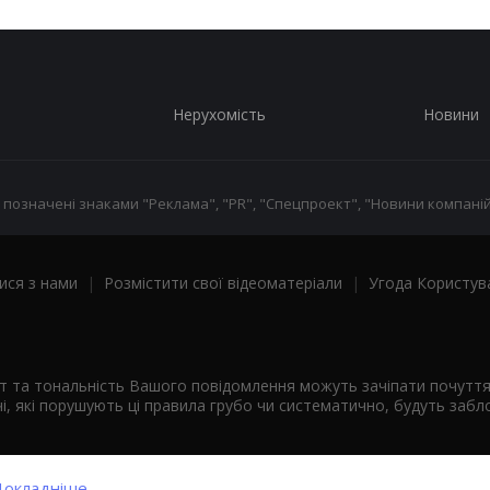
Нерухомість
Новини
 позначені знаками "Реклама", "PR", "Спецпроект", "Новини компаній
ися з нами
|
Розмістити свої відеоматеріали
|
Угода Користув
ст та тональність Вашого повідомлення можуть зачіпати почутт
і, які порушують ці правила грубо чи систематично, будуть забло
окладніше...