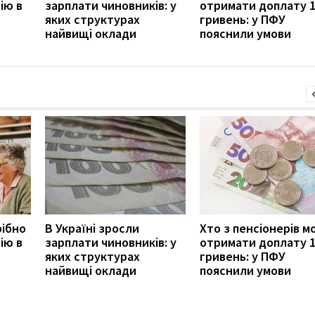
ію в
зарплати чиновників: у
отримати доплату 
яких структурах
гривень: у ПФУ
найвищі оклади
пояснили умови
рібно
В Україні зросли
Хто з пенсіонерів 
ію в
зарплати чиновників: у
отримати доплату 
яких структурах
гривень: у ПФУ
найвищі оклади
пояснили умови