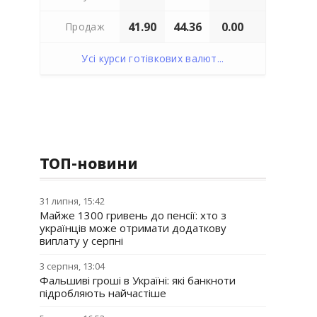
41.90
44.36
0.00
Продаж
Усі курси готівкових валют...
ТОП-новини
31 липня, 15:42
Майже 1300 гривень до пенсії: хто з
українців може отримати додаткову
виплату у серпні
3 серпня, 13:04
Фальшиві гроші в Україні: які банкноти
підробляють найчастіше