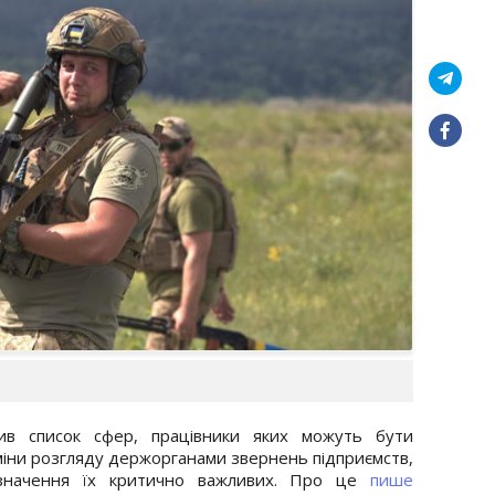
рив список сфер, працівники яких можуть бути
рміни розгляду держорганами звернень підприємств,
изначення їх критично важливих. Про це
пише