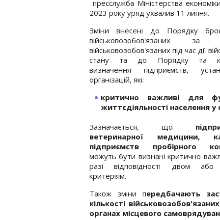
пресслужба Міністерства економіки
2023 року уряд ухвалив 11 липня.
Зміни внесені до Порядку бро
військовозобов'язаних за с
військовозобов'язаних під час дії ві
стану та до Порядку та кри
визначення підприємств, уст
організацій, які:
критично важливі для фун
життєдіяльності населення у 
Зазначається, що
підпр
ветеринарної медицини, ка
підприємств пробірного ко
можуть бути визнані критично важ
разі відповідності двом або
критеріям.
Також зміни п
ередбачають зас
кількості військовозобов'язан
органах місцевого самоврядуван