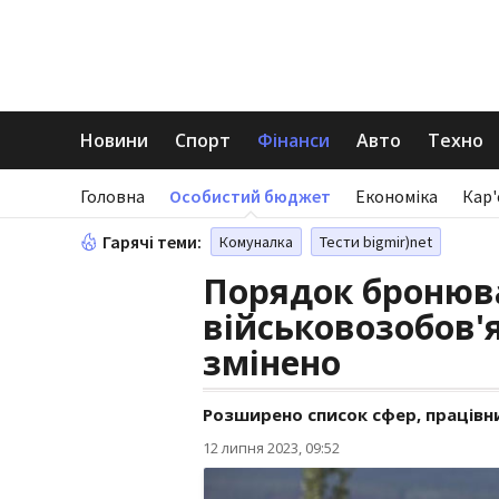
Новини
Спорт
Фінанси
Авто
Техно
Головна
Особистий бюджет
Економіка
Кар'
Гарячі теми:
Комуналка
Тести bigmir)net
Порядок бронюв
військовозобов'я
змінено
Розширено список сфер, працівн
12 липня 2023, 09:52