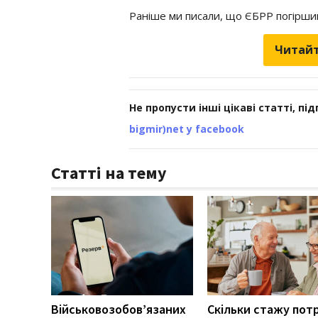
Раніше ми писали, що ЄБРР погірши
Читайт
Не пропусти інші цікаві статті, пі
bigmir)net у facebook
Статті на тему
Військовозобов’язаних
Скільки стажу пот