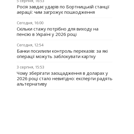
5 серпня, 16:53
Росія завдає ударів по Бортницькій станції
аерації: чим загрожує пошкодження
Сегодня, 16:00
Скільки стажу потрібно для виходу на
пенсію в Україні у 2026 році
Сегодня, 12:54
Банки посилили контроль переказів: за які
операції можуть заблокувати картку
3 серпня, 15:53
Чому зберігати заощадження в доларах у
2026 році стало невигідно: експерти радять
альтернативу