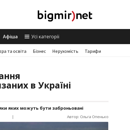
Афіша
Усі категорії
єра та освіта
Бізнес
Нерухомість
Тарифи
ання
заних в Україні
ики яких можуть бути заброньовані
|
Автор: Ольга Опенько