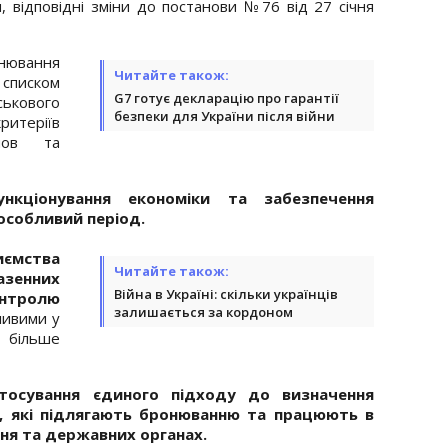
, відповідні зміни до постанови №76 від 27 січня
нювання
Читайте також:
писком
G7 готує декларацію про гарантії
йськового
безпеки для України після війни
теріїв
анов та
кціонування економіки та забезпечення
особливий період.
иємства
Читайте також:
зенних
Війна в Україні: скільки українців
нтролю
залишається за кордоном
ливими у
 більше
тосування єдиного підходу до визначення
их, які підлягають бронюванню та працюють в
ня та державних органах.