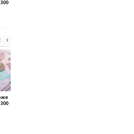
1300
Польщі: хто може
контроль переказів: 
отримувати виплати
які операції можуть
заблокувати картку
може
Пенсії для українців у
Банки посилили
1300
Польщі: хто може
контроль переказів: 
отримувати виплати
які операції можуть
заблокувати картку