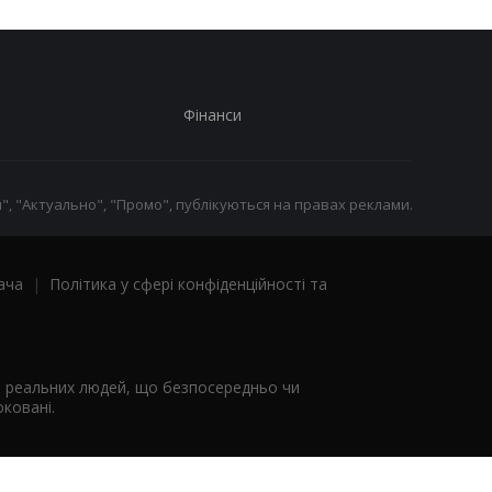
Фінанси
", "Актуально", "Промо", публікуються на правах реклами.
ача
|
Політика у сфері конфіденційності та
я реальних людей, що безпосередньо чи
ковані.