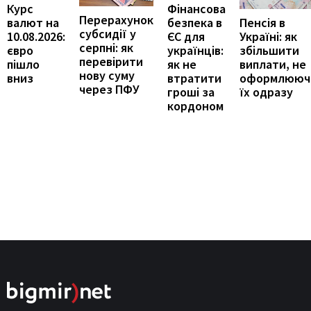
Курс
Фінансова
Перерахунок
Пенсія в
валют на
безпека в
субсидії у
Україні: як
10.08.2026:
ЄС для
серпні: як
збільшити
євро
українців:
перевірити
виплати, не
пішло
як не
нову суму
оформлююч
вниз
втратити
через ПФУ
їх одразу
гроші за
кордоном