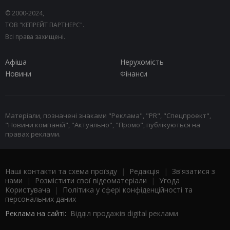
© 2000-2024,
ТОВ "КЕПРЕЙТ ПАРТНЕРС".
Всі права захищені.
Афіша
Нерухомість
Новини
Фінанси
Матеріали, позначені знаками "Реклама", "PR", "Спецпроект",
"Новини компаній", "Актуально", "Промо", публікуються на
правах реклами.
Наші контакти та схема проїзду
|
Редакція
|
Зв'язатися з
нами
|
Розмістити свої відеоматеріали
|
Угода
Користувача
|
Політика у сфері конфіденційності та
персональних даних
Реклама на сайті:
Відділ продажів digital реклами