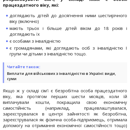
працездатного віку, які:
доглядають дітей до досягнення ними шестирічного
віку (включно)
мають трьох і більше дітей віком до 18 років і
доглядають їх
є особами з інвалідністю
є громадянами, які доглядають осіб з інвалідністю I
групи чи дітьми з інвалідністю тощо.
Читайте також:
Виплати для військових з інвалідністю в Україні: види,
суми
Якщо ж у складі сім'ї є безробітна особа працездатного
віку, яка протягом перших шести місяців, коли їй
виплачували кошти, покращила свою економічну
самостійність (наприклад, працевлаштувалася,
зареєструвалася в центрі зайнятості як безробітна,
зареєструвалася як фізична особа-підприємець, отримала
допомогу на отримання економічної самостійності тощо)