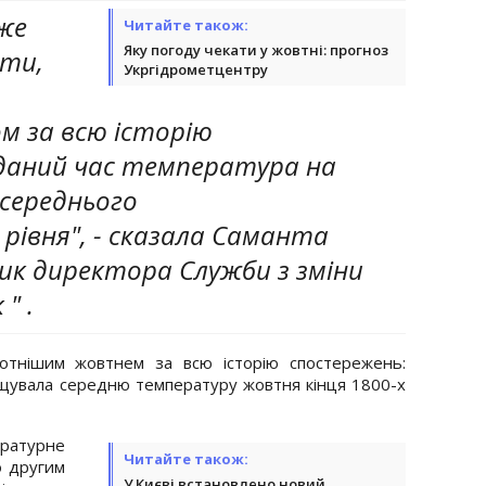
же
Читайте також:
Яку погоду чекати у жовтні: прогноз
ати,
Укргідрометцентру
м за всю історію
 даний час температура на
 середнього
 рівня", - сказала Саманта
ик директора Служби з зміни
" .
котнішим жовтнем за всю історію спостережень:
ищувала середню температуру жовтня кінця 1800-х
ературне
Читайте також:
о другим
У Києві встановлено новий