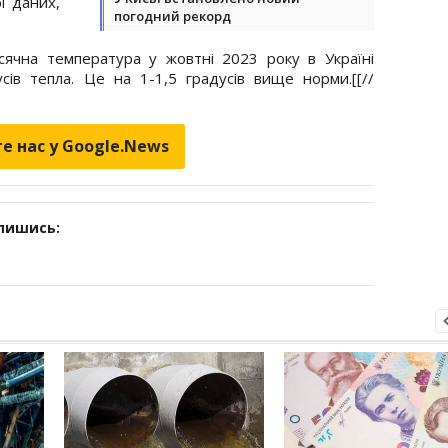
і даних,
погодний рекорд
ячна температура у жовтні 2023 року в Україні
усів тепла. Це на 1-1,5 градусів вище
норми.[[//
е нас у Google.News
дпишись: