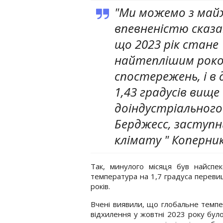
"Ми можемо з май
впевненістю сказ
що 2023 рік стане
найтеплішим роко
спостережень, і в
1,43 градусів вище
доіндустріального
Берджесс, заступн
клімату " Коперник 
Так, минулого місяця був найспе
температура на 1,7 градуса перев
років.
Вчені виявили, що глобальне темп
відхилення у жовтні 2023 року бул