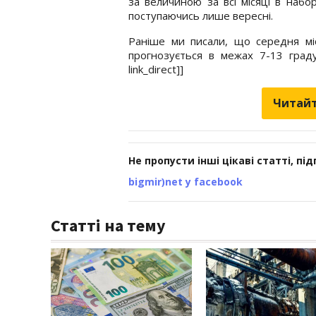
за величиною за всі місяці в набор
поступаючись лише вересні.
Раніше ми писали, що середня міс
прогнозується в межах 7-13 град
link_direct]]
Читайт
Не пропусти інші цікаві статті, пі
bigmir)net у facebook
Статті на тему