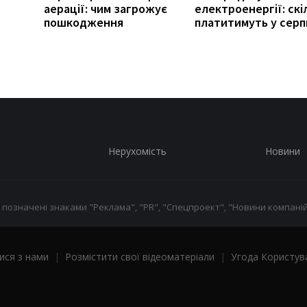
аерації: чим загрожує
електроенергії: скі
пошкодження
платитимуть у серп
Нерухомість
Новини
 позначені знаками "Реклама", "PR", "Спецпроект", "Новини компаній
ися з нами
|
Розмістити свої відеоматеріали
|
Угода Користув