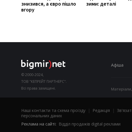
знизився, а євро пішло
зими: деталі
вгору
Афіша
© 2000-2024,
ТОВ "КЕПРЕЙТ ПАРТНЕРС".
Всі права захищені.
Матеріали,
Наші контакти та схема проїзду
|
Редакція
|
Зв'язат
персональних даних
Реклама на сайті:
Відділ продажів digital реклами