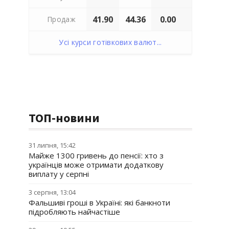
41.90
44.36
0.00
Продаж
Усі курси готівкових валют...
ТОП-новини
31 липня, 15:42
Майже 1300 гривень до пенсії: хто з
українців може отримати додаткову
виплату у серпні
3 серпня, 13:04
Фальшиві гроші в Україні: які банкноти
підробляють найчастіше