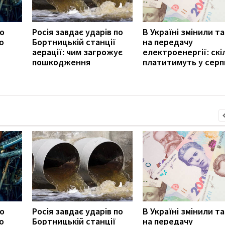
ро
Росія завдає ударів по
В Україні змінили т
о
Бортницькій станції
на передачу
аерації: чим загрожує
електроенергії: скі
пошкодження
платитимуть у серп
ро
Росія завдає ударів по
В Україні змінили т
о
Бортницькій станції
на передачу