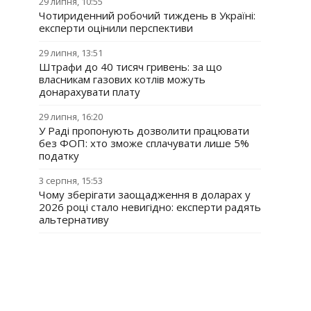
29 липня, 10:55
Чотириденний робочий тиждень в Україні:
експерти оцінили перспективи
29 липня, 13:51
Штрафи до 40 тисяч гривень: за що
власникам газових котлів можуть
донарахувати плату
29 липня, 16:20
У Раді пропонують дозволити працювати
без ФОП: хто зможе сплачувати лише 5%
податку
3 серпня, 15:53
Чому зберігати заощадження в доларах у
2026 році стало невигідно: експерти радять
альтернативу