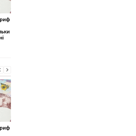
ариф
Світові запаси пального
Зупинка морського
майже вичерпані:
коридору може
льки
експерт попередив про
призвести до
ні
ризики для України
скорочення
виробництва залізно
руди
ариф
Світові запаси пального
Зупинка морського
майже вичерпані:
коридору може