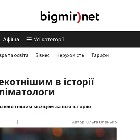
Афіша
Усі категорії
єра та освіта
Бізнес
Нерухомість
Тарифи
екотнішим в історії
кліматологи
спекотнішим місяцем за всю історію
|
Автор: Ольга Опенько