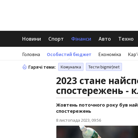
Новини
Спорт
Фінанси
Авто
Техно
Головна
Особистий бюджет
Економіка
Кар'
Гарячі теми:
Комуналка
Тести bigmir)net
2023 стане найсп
спостережень - 
Жовтень поточного року був най
спостережень
8 листопада 2023, 09:56