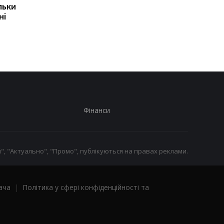
льки
експерт попередив про
призвести до
ні
ризики для України
скорочення
виробництва залізно
руди
Фінанси
", "Актуально", "Промо", публікуються на правах реклами.
ача
|
Політика у сфері конфіденційності та