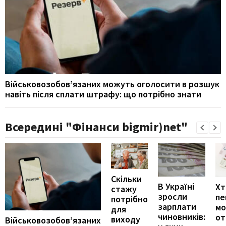
Військовозобов’язаних можуть оголосити в розшук
навіть після сплати штрафу: що потрібно знати
Всередині "Фінанси bigmir)net"
Скільки
В Україні
Хт
стажу
зросли
пе
потрібно
зарплати
м
для
чиновників:
от
виходу
Військовозобов’язаних