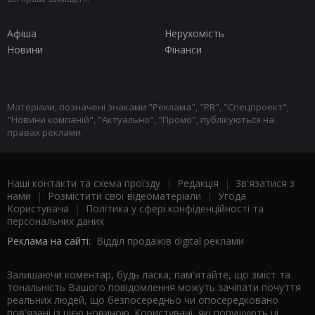
Афіша
Нерухомість
Новини
Фінанси
Матеріали, позначені знаками "Реклама", "PR", "Спецпроект",
"Новини компаній", "Актуально", "Промо", публікуються на
правах реклами.
Наші контакти та схема проїзду
|
Редакція
|
Зв'язатися з
нами
|
Розмістити свої відеоматеріали
|
Угода
Користувача
|
Політика у сфері конфіденційності та
персональних даних
Реклама на сайті:
Відділ продажів digital реклами
Залишаючи коментар, будь ласка, пам'ятайте, що зміст та
тональність Вашого повідомлення можуть зачіпати почуття
реальних людей, що безпосередньо чи опосередковано
пов'язані із цією новиною. Користувачі, які порушують ці