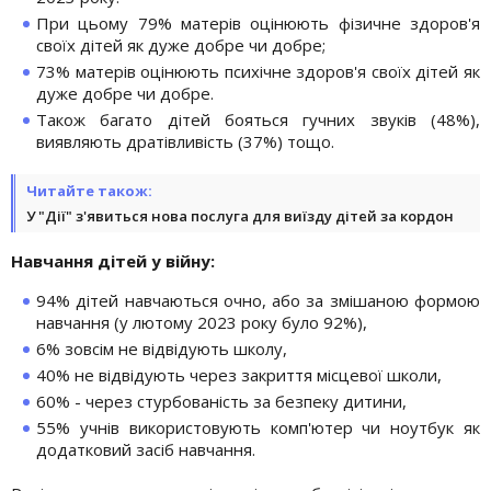
При цьому 79% матерів оцінюють фізичне здоров'я
своїх дітей як дуже добре чи добре;
73% матерів оцінюють психічне здоров'я своїх дітей як
дуже добре чи добре.
Також багато дітей бояться гучних звуків (48%),
виявляють дратівливість (37%) тощо.
Читайте також:
У "Дії" з'явиться нова послуга для виїзду дітей за кордон
Навчання дітей у війну:
94% дітей навчаються очно, або за змішаною формою
навчання (у лютому 2023 року було 92%),
6% зовсім не відвідують школу,
40% не відвідують через закриття місцевої школи,
60% - через стурбованість за безпеку дитини,
55% учнів використовують комп'ютер чи ноутбук як
додатковий засіб навчання.