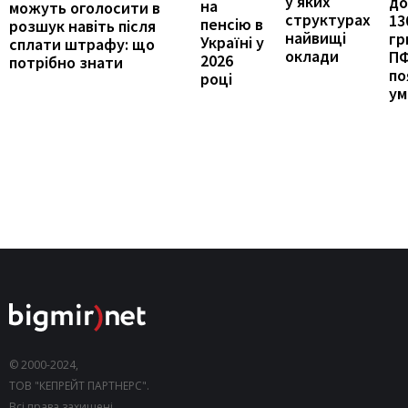
у яких
до
на
можуть оголосити в
структурах
13
пенсію в
розшук навіть після
найвищі
гр
Україні у
сплати штрафу: що
оклади
П
2026
потрібно знати
по
році
ум
© 2000-2024,
ТОВ "КЕПРЕЙТ ПАРТНЕРС".
Всі права захищені.