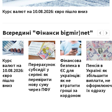
Курс валют на 10.08.2026: євро пішло вниз
Всередині "Фінанси bigmir)net"
Курс
Фінансова
Перерахунок
Пенсія в
валют на
безпека в
субсидії у
Україні: як
10.08.2026:
ЄС для
серпні: як
збільшити
євро
українців:
перевірити
виплати, не
пішло
як не
нову суму
оформлююч
вниз
втратити
через ПФУ
їх одразу
гроші за
кордоном