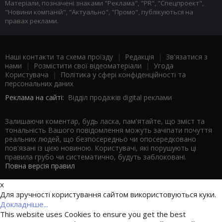
Матеріали, позначені знаками "Реклама", "PR", "Спецпроект",
"Новини компаній", "Актуально", "Промо", публікуються на
правах реклами.
Наші контакти та схема проїзду
|
Редакція
|
Зв'язатися з
нами
|
Розмістити свої відеоматеріали
|
Угода
Користувача
|
Політика у сфері конфіденційності та
персональних даних
Реклама на сайті:
Відділ продажів digital реклами
Залишаючи коментар, будь ласка, пам'ятайте, що зміст та
тональність Вашого повідомлення можуть зачіпати почуття
реальних людей, що безпосередньо чи опосередковано
пов'язані із цією новиною. Користувачі, які порушують ці
правила грубо чи систематично, будуть заблоковані.
Повна версія правил
x
Для зручності користування сайтом використовуються куки.
Докладніше...
This website uses Cookies to ensure you get the best