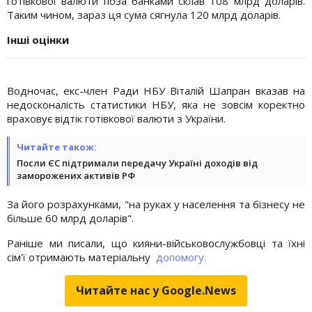
готівкової валюти поза банками склав 108 млрд доларів.
Таким чином, зараз ця сума сягнула 120 млрд доларів.
Інші оцінки
Водночас, екс-член Ради НБУ Віталій Шапран вказав на
недосконалість статистики НБУ, яка не зовсім коректно
враховує відтік готівкової валюти з України.
Читайте також:
Посли ЄС підтримали передачу Україні доходів від
заморожених активів РФ
За його розрахунками, "на руках у населення та бізнесу не
більше 60 млрд доларів".
Раніше ми писали, що кияни-військовослужбовці та їхні
сім'ї отримають матеріальну
допомогу.
Читайте нас у Google.News