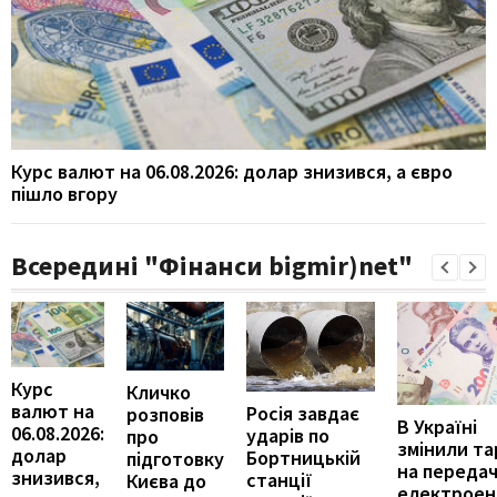
Курс валют на 06.08.2026: долар знизився, а євро
пішло вгору
Всередині "Фінанси bigmir)net"
Курс
Кличко
валют на
Росія завдає
розповів
В Україні
06.08.2026:
ударів по
про
змінили т
долар
Бортницькій
підготовку
на переда
знизився,
станції
Києва до
електроене