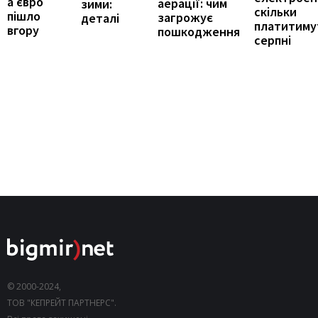
а євро
аерації: чим
зими:
скільки
пішло
загрожує
деталі
платитиму
вгору
пошкодження
серпні
© 2000-2024,
ТОВ "КЕПРЕЙТ ПАРТНЕРС".