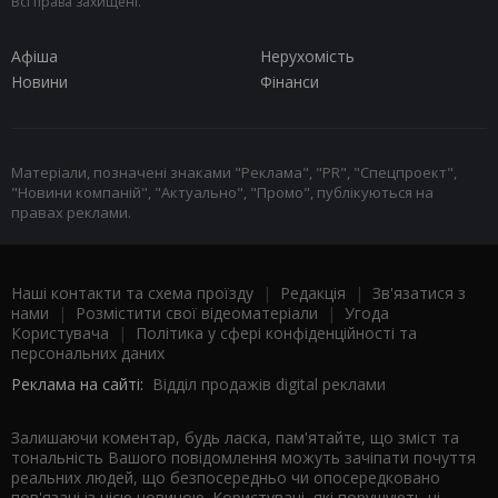
Всі права захищені.
Афіша
Нерухомість
Новини
Фінанси
Матеріали, позначені знаками "Реклама", "PR", "Спецпроект",
"Новини компаній", "Актуально", "Промо", публікуються на
правах реклами.
Наші контакти та схема проїзду
|
Редакція
|
Зв'язатися з
нами
|
Розмістити свої відеоматеріали
|
Угода
Користувача
|
Політика у сфері конфіденційності та
персональних даних
Реклама на сайті:
Відділ продажів digital реклами
Залишаючи коментар, будь ласка, пам'ятайте, що зміст та
тональність Вашого повідомлення можуть зачіпати почуття
реальних людей, що безпосередньо чи опосередковано
пов'язані із цією новиною. Користувачі, які порушують ці