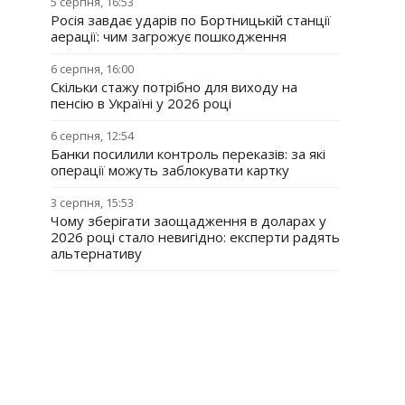
5 серпня, 16:53
Росія завдає ударів по Бортницькій станції
аерації: чим загрожує пошкодження
6 серпня, 16:00
Скільки стажу потрібно для виходу на
пенсію в Україні у 2026 році
6 серпня, 12:54
Банки посилили контроль переказів: за які
операції можуть заблокувати картку
3 серпня, 15:53
Чому зберігати заощадження в доларах у
2026 році стало невигідно: експерти радять
альтернативу