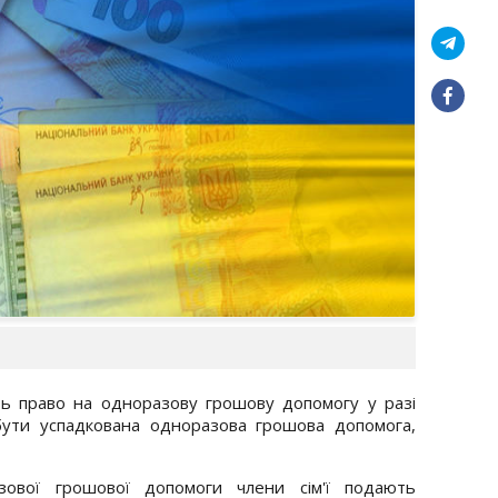
ють право на одноразову грошову допомогу у разі
бути успадкована одноразова грошова допомога,
зової грошової допомоги члени сім'ї подають