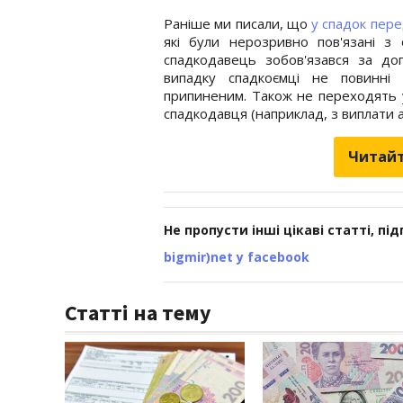
Раніше ми писали, що
у спадок пер
які були нерозривно пов'язані з
спадкодавець зобов'язався за до
випадку спадкоємці не повинні
припиненим. Також не переходять у 
спадкодавця (наприклад, з виплати а
Читайт
Не пропусти інші цікаві статті, пі
bigmir)net у facebook
Статті на тему