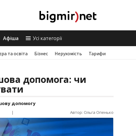
Афіша
Усі категорії
єра та освіта
Бізнес
Нерухомість
Тарифи
шова допомога: чи
увати
шову допомогу
|
Автор: Ольга Опенько