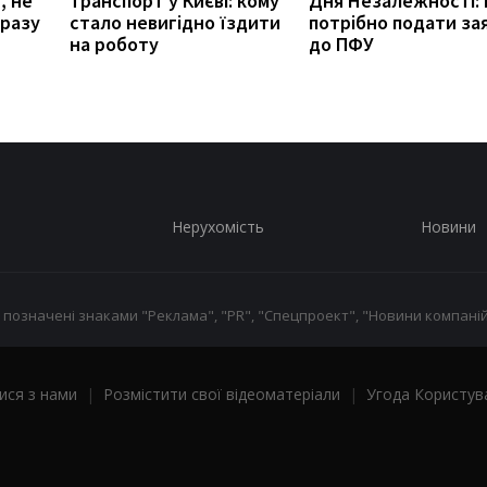
, не
транспорт у Києві: кому
Дня Незалежності: 
разу
стало невигідно їздити
потрібно подати за
на роботу
до ПФУ
Нерухомість
Новини
 позначені знаками "Реклама", "PR", "Спецпроект", "Новини компаній
ися з нами
|
Розмістити свої відеоматеріали
|
Угода Користув