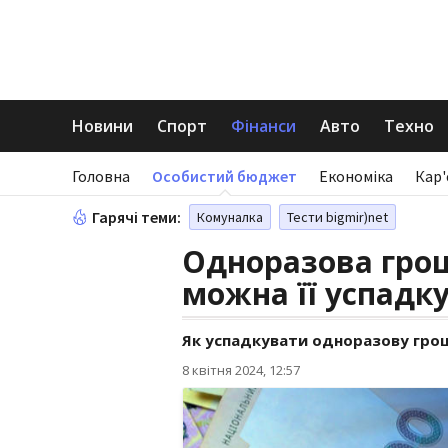
Новини
Спорт
Фінанси
Авто
Техно
Головна
Особистий бюджет
Економіка
Кар'
Гарячі теми:
Комуналка
Тести bigmir)net
Одноразова гро
можна її успадк
Як успадкувати одноразову гро
8 квітня 2024, 12:57