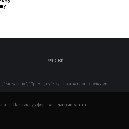
кому
можуть оголосити в
для виходу на пенсію
яву
розшук навіть після
Україні у 2026 році
сплати штрафу: що
потрібно знати
Фінанси
", "Актуально", "Промо", публікуються на правах реклами.
ача
|
Політика у сфері конфіденційності та