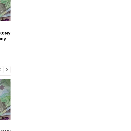
о
Оренда будинків під
Військовозобов’язан
кому
Києвом за чотири роки
можуть оголосити в
яву
подорожчала майже в 4
розшук навіть після
рази: які зараз ціни
сплати штрафу: що
потрібно знати
о
Військовозобов’язаних
Скільки стажу потрі