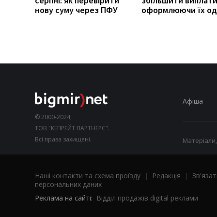
серпні: як перевірити
збільшити виплати
нову суму через ПФУ
оформлюючи їх од
Афіша
© 2000-2024,
ТОВ "КЕПРЕЙТ ПАРТНЕРС".
Всі права захищені.
Матеріали,
Наші контакти та схема проїзду
|
Редакція
|
Зв'язат
персональних даних
Реклама на сайті:
Відділ продажів digital реклами