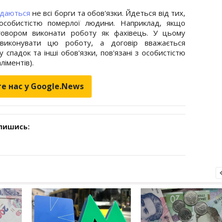
едаються
не всі борги та обов'язки. Йдеться від тих,
 особистістю померлої людини. Наприклад, якщо
говором виконати роботу як фахівець. У цьому
 виконувати цю роботу, а договір вважається
спадок та інші обов'язки, пов'язані з особистістю
ліментів).
е нас у Google.News
дпишись: