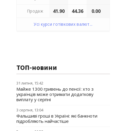
41.90
44.36
0.00
Продаж
Усі курси готівкових валют...
ТОП-новини
31 липня, 15:42
Майже 1300 гривень до пенсії: хто з
українців може отримати додаткову
виплату у серпні
3 серпня, 13:04
Фальшиві гроші в Україні: які банкноти
підробляють найчастіше