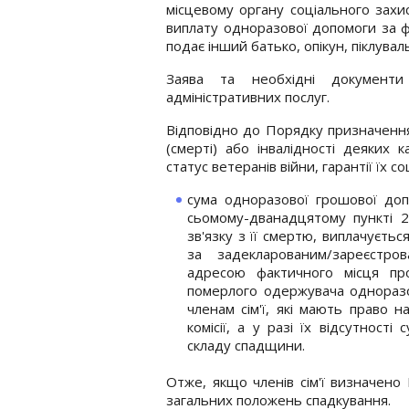
місцевому органу соціального захи
виплату одноразової допомоги за фо
подає інший батько, опікун, піклува
Заява та необхідні документ
адміністративних послуг.
Відповідно до Порядку призначення
(смерті) або інвалідності деяких 
статус ветеранів війни, гарантії їх с
сума одноразової грошової доп
сьомому-дванадцятому пункті 
зв'язку з її смертю, виплачуєть
за задекларованим/зареєстр
адресою фактичного місця пр
померлого одержувача одноразо
членам сім'ї, які мають право н
комісії, а у разі їх відсутнос
складу спадщини.
Отже, якщо членів сім'ї визначено
загальних положень спадкування.