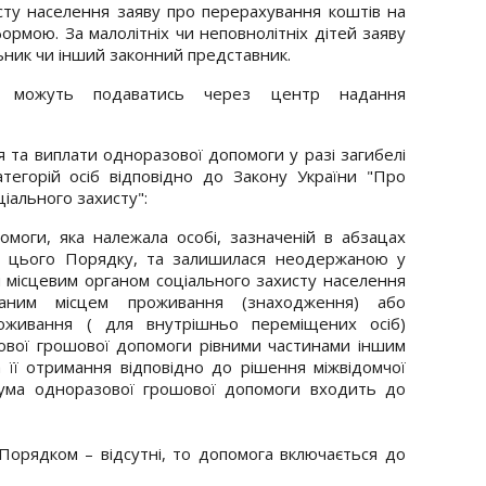
сту населення заяву про перерахування коштів на
рмою. За малолітніх чи неповнолітніх дітей заяву
льник чи інший законний представник.
и можуть подаватись через центр надання
 та виплати одноразової допомоги у разі загибелі
категорій осіб відповідно до Закону України "Про
оціального захисту":
омоги, яка належала особі, зазначеній в абзацах
2 цього Порядку, та залишилася неодержаною у
ся місцевим органом соціального захисту населення
ованим місцем проживання (знаходження) або
оживання ( для внутрішньо переміщених осіб)
вої грошової допомоги рівними частинами іншим
а її отримання відповідно до рішення міжвідомчої
ті сума одноразової грошової допомоги входить до
 Порядком – відсутні, то допомога включається до