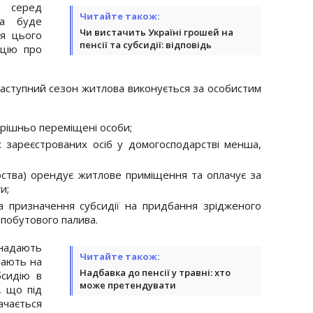
ї серед
Читайте також:
на буде
Чи вистачить Україні грошей на
ля цього
пенсії та субсидії: відповідь
ацію про
наступний сезон житлова виконується за особистим
трішньо переміщені особи;
х зареєстрованих осіб у домогосподарстві менша,
рства) орендує житлове приміщення та оплачує за
и;
 призначення субсидії на придбання зрідженого
о побутового палива.
надають
Читайте також:
мають на
Надбавка до пенсії у травні: хто
бсидію в
може претендувати
, що під
ачається