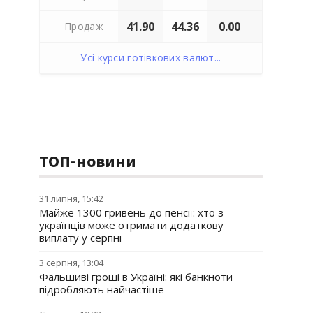
41.90
44.36
0.00
Продаж
Усі курси готівкових валют...
ТОП-новини
31 липня, 15:42
Майже 1300 гривень до пенсії: хто з
українців може отримати додаткову
виплату у серпні
3 серпня, 13:04
Фальшиві гроші в Україні: які банкноти
підробляють найчастіше