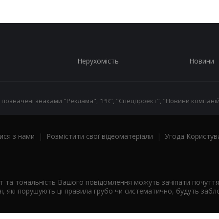
Нерухомість
Новини
 позначені знаками "Реклама", "PR", "Спецпроект", "Новини компаній
ися з нами
|
Розмістити свої відеоматеріали
|
Угода Користув
ст та тональність Вашого повідомлення можуть зачіпати почутт
і, які порушують ці правила грубо чи систематично, будуть забло