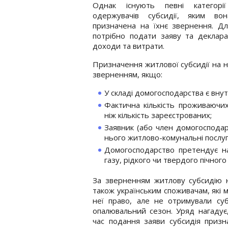
Однак існують певні категорі
одержувачів субсидії, яким во
призначена на їхнє звернення. Д
потрібно подати заяву та деклар
доходи та витрати.
Призначення житлової субсидії на 
зверненням, якщо:
У складі домогосподарства є вну
Фактична кількість проживаючи
ніж кількість зареєстрованих;
Заявник (або член домогоспода
нього житлово-комунальні послуг
Домогосподарство претендує на
газу, рідкого чи твердого пічног
За зверненням житлову субсидію 
також українським споживачам, які 
неї право, але не отримували су
опалювальний сезон. Уряд нагадує
час подання заяви субсидія призн