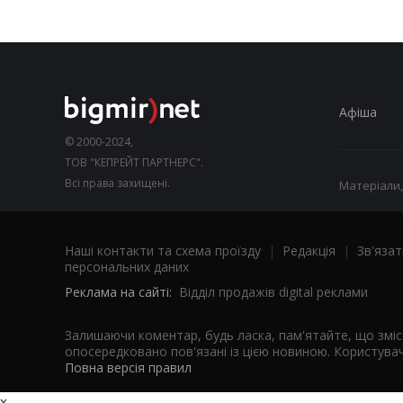
Афіша
© 2000-2024,
ТОВ "КЕПРЕЙТ ПАРТНЕРС".
Всі права захищені.
Матеріали,
Наші контакти та схема проїзду
|
Редакція
|
Зв'язат
персональних даних
Реклама на сайті:
Відділ продажів digital реклами
Залишаючи коментар, будь ласка, пам'ятайте, що змі
опосередковано пов'язані із цією новиною. Користувач
Повна версія правил
x