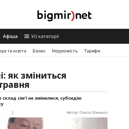
Афіша
Усі категорії
єра та освіта
Бізнес
Нерухомість
Тарифи
і: як зміниться
 травня
 склад сім'ї не змінилися, субсидію
ку
|
Автор: Ольга Опенько