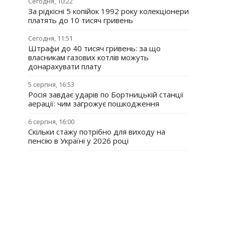
Сегодня, 10:22
За рідкісні 5 копійок 1992 року колекціонери
платять до 10 тисяч гривень
Сегодня, 11:51
Штрафи до 40 тисяч гривень: за що
власникам газових котлів можуть
донарахувати плату
5 серпня, 16:53
Росія завдає ударів по Бортницькій станції
аерації: чим загрожує пошкодження
6 серпня, 16:00
Скільки стажу потрібно для виходу на
пенсію в Україні у 2026 році