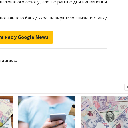
опалюваного сезону, але не раніше дня виникнення
іонального банку України вирішило знизити ставку
е нас у Google.News
дпишись: