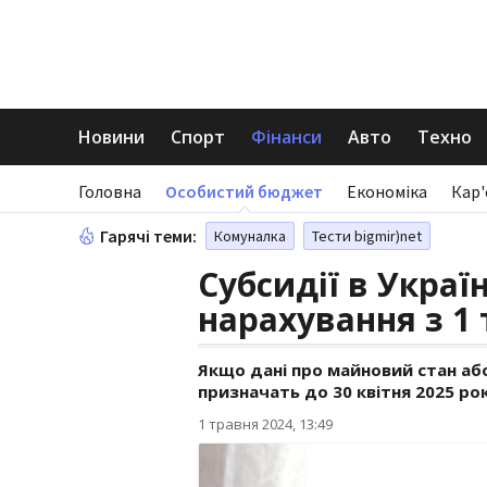
Новини
Спорт
Фінанси
Авто
Техно
Головна
Особистий бюджет
Економіка
Кар'
Гарячі теми:
Комуналка
Тести bigmir)net
Субсидії в Україн
нарахування з 1
Якщо дані про майновий стан або
призначать до 30 квітня 2025 ро
1 травня 2024, 13:49