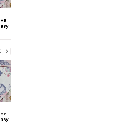
Зростання цін на
Виплата 3100 грн до
 не
транспорт у Києві: кому
Дня Незалежності: 
разу
стало невигідно їздити
потрібно подати зая
на роботу
до ПФУ
Зростання цін на
Виплата 3100 грн до
 не
транспорт у Києві: кому
Дня Незалежності: 
разу
стало невигідно їздити
потрібно подати зая
на роботу
до ПФУ