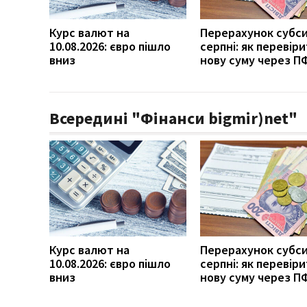
Курс валют на
Перерахунок субси
10.08.2026: євро пішло
серпні: як перевір
вниз
нову суму через П
Всередині "Фінанси bigmir)net"
Курс валют на
Перерахунок субси
10.08.2026: євро пішло
серпні: як перевір
вниз
нову суму через П