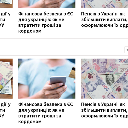
дії у
Фінансова безпека в ЄС
Пенсія в Україні: як
ити
для українців: як не
збільшити виплати,
ФУ
втратити гроші за
оформлюючи їх од
кордоном
дії у
Фінансова безпека в ЄС
Пенсія в Україні: як
ити
для українців: як не
збільшити виплати,
ФУ
втратити гроші за
оформлюючи їх од
кордоном