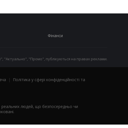
Фінанси
", "Актуально", "Промо", публікуються на правах реклами.
ача
|
Політика у сфері конфіденційності та
я реальних людей, що безпосередньо чи
ковані.