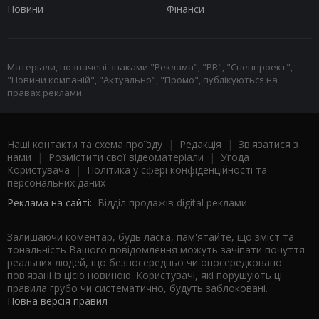
Новини
Фінанси
Матеріали, позначені знаками "Реклама", "PR", "Спецпроект",
"Новини компаній", "Актуально", "Промо", публікуються на
правах реклами.
Наші контакти та схема проїзду
|
Редакція
|
Зв'язатися з
нами
|
Розмістити свої відеоматеріали
|
Угода
Користувача
|
Політика у сфері конфіденційності та
персональних даних
Реклама на сайті:
Відділ продажів digital реклами
Залишаючи коментар, будь ласка, пам'ятайте, що зміст та
тональність Вашого повідомлення можуть зачіпати почуття
реальних людей, що безпосередньо чи опосередковано
пов'язані із цією новиною. Користувачі, які порушують ці
правила грубо чи систематично, будуть заблоковані.
Повна версія правил