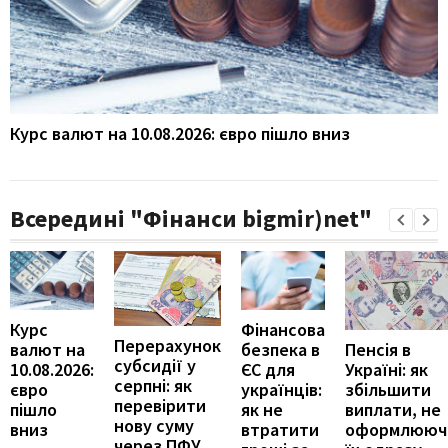
Курс валют на 10.08.2026: євро пішло вниз
Всередині "Фінанси bigmir)net"
Курс
Фінансова
Перерахунок
Пенсія в
валют на
безпека в
субсидії у
Україні: як
10.08.2026:
ЄС для
серпні: як
збільшити
євро
українців:
перевірити
виплати, не
пішло
як не
нову суму
оформлююч
вниз
втратити
через ПФУ