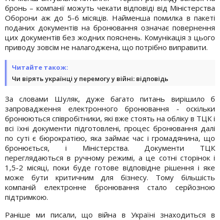
бронь – компанії можуть чекати відповіді від Міністерства
Оборони аж до 5-6 місяців. Найменша помилка в пакеті
поданих документів на бронювання означає повернення
цих документів без жодних пояснень. Комунікація з цього
приводу зовсім не налагоджена, що потрібно виправити.
Читайте також:
Чи вірять українці у перемогу у війні: відповідь
За словами Шуляк, дуже багато питань вирішило б
запровадження електронного бронювання - оскільки
бронюються співробітники, які вже стоять на обліку в ТЦК і
всі їхні документи підготовлені, процес бронювання далі
по суті є бюрократією, яка займає час і громадянина, що
бронюється, і Міністерства. Документи ТЦК
переглядаються в ручному режимі, а це сотні сторінок і
1,5-2 місяці, поки буде готове відповідне рішення і яке
може бути критичним для бізнесу. Тому більшість
компаній електронне бронювання стало серйозною
підтримкою.
Раніше ми писали, що війна в Україні знаходиться в