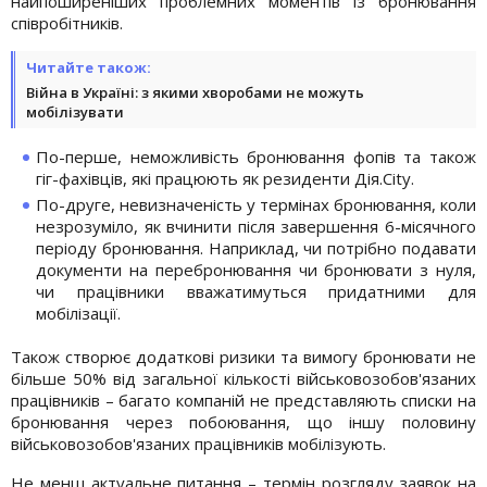
найпоширеніших проблемних моментів із бронювання
співробітників.
Читайте також:
Війна в Україні: з якими хворобами не можуть
мобілізувати
По-перше, неможливість бронювання фопів та також
гіг-фахівців, які працюють як резиденти Дія.City.
По-друге, невизначеність у термінах бронювання, коли
незрозуміло, як вчинити після завершення 6-місячного
періоду бронювання. Наприклад, чи потрібно подавати
документи на перебронювання чи бронювати з нуля,
чи працівники вважатимуться придатними для
мобілізації.
Також створює додаткові ризики та вимогу бронювати не
більше 50% від загальної кількості військовозобов'язаних
працівників – багато компаній не представляють списки на
бронювання через побоювання, що іншу половину
військовозобов'язаних працівників мобілізують.
Не менш актуальне питання – термін розгляду заявок на