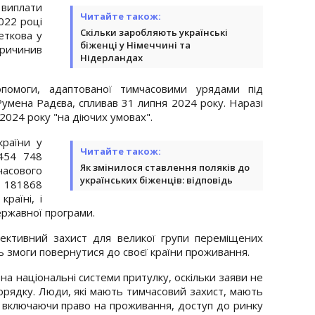
 виплати
Читайте також:
022 році
Скільки заробляють українські
еткова у
біженці у Німеччині та
причинив
Нідерландах
опомоги, адаптованої тимчасовими урядами під
умена Радєва, спливав 31 липня 2024 року. Наразі
024 року "на діючих умовах".
країни у
Читайте також:
 454 748
Як змінилося ставлення поляків до
часового
українських біженців: відповідь
а 181868
раїні, і
ржавної програми.
ективний захист для великої групи переміщених
ть змоги повернутися до своєї країни проживання.
а національні системи притулку, оскільки заяви не
орядку. Люди, які мають тимчасовий захист, мають
С, включаючи право на проживання, доступ до ринку