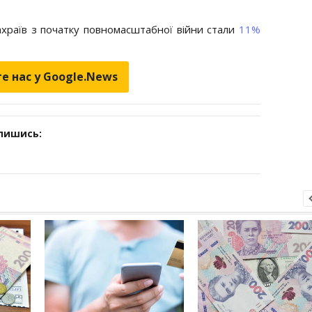
храїв з початку повномасштабної війни стали
11%
е нас у Google.News
дпишись: