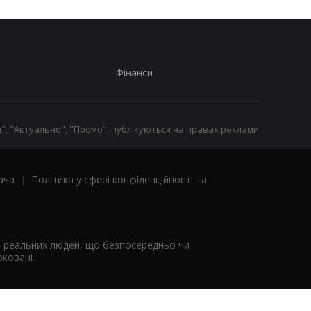
Фінанси
", "Актуально", "Промо", публікуються на правах реклами.
ача
|
Політика у сфері конфіденційності та
я реальних людей, що безпосередньо чи
ковані.