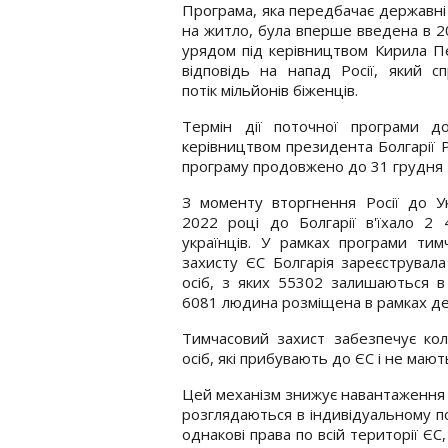
Програма, яка передбачає державні
на житло, була вперше введена в 2
урядом під керівництвом Кирила П
відповідь на напад Росії, який с
потік мільйонів біженців.
Термін дії поточної програми д
керівництвом президента Болгарії Р
програму продовжено до 31 грудня 2
З моменту вторгнення Росії до У
2022 році до Болгарії в'їхало 2
українців. У рамках програми тим
захисту ЄС Болгарія зареєструвал
осіб, з яких 55302 залишаються в к
6081 людина розміщена в рамках де
Тимчасовий захист забезпечує кол
осіб, які прибувають до ЄС і не маю
Цей механізм знижує навантаження н
розглядаються в індивідуальному п
однакові права по всій території Є