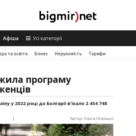
Афіша
Усі категорії
єра та освіта
Бізнес
Нерухомість
Тарифи
вжила програму
женців
їну у 2022 році до Болгарії в'їхало 2 454 748
|
Автор: Ольга Опенько