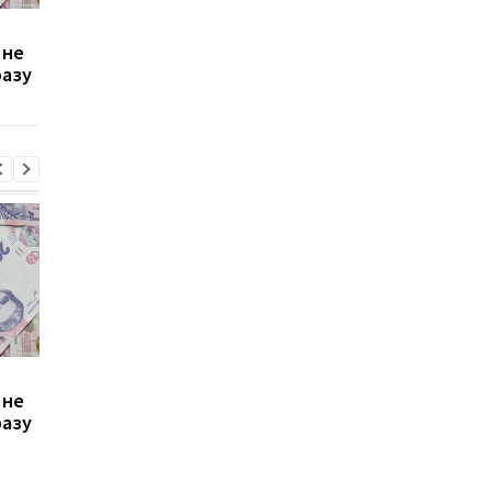
Зростання цін на
Виплата 3100 грн до
 не
транспорт у Києві: кому
Дня Незалежності: 
разу
стало невигідно їздити
потрібно подати зая
на роботу
до ПФУ
Зростання цін на
Виплата 3100 грн до
 не
транспорт у Києві: кому
Дня Незалежності: 
разу
стало невигідно їздити
потрібно подати зая
на роботу
до ПФУ