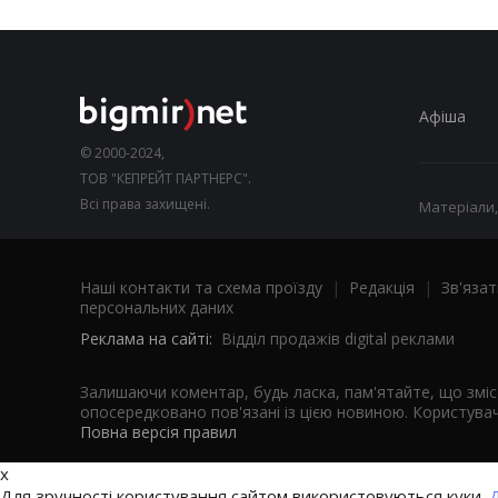
Афіша
© 2000-2024,
ТОВ "КЕПРЕЙТ ПАРТНЕРС".
Всі права захищені.
Матеріали,
Наші контакти та схема проїзду
|
Редакція
|
Зв'язат
персональних даних
Реклама на сайті:
Відділ продажів digital реклами
Залишаючи коментар, будь ласка, пам'ятайте, що змі
опосередковано пов'язані із цією новиною. Користувач
Повна версія правил
x
Для зручності користування сайтом використовуються куки.
Д