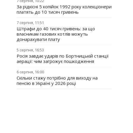
7 серпня, 10:22
За рідкісні 5 копійок 1992 року колекціонери
платять до 10 тисяч гривень
7 серпня, 11:51
Штрафи до 40 тисяч гривень: за що
власникам газових котлів можуть
донарахувати плату
5 серпня, 16:53
Росія завдає ударів по Бортницькій станції
аерації: чим загрожує пошкодження
6 серпня, 16:00
Скільки стажу потрібно для виходу на
пенсію в Україні у 2026 році