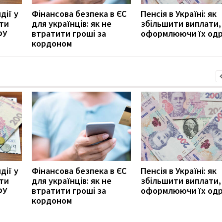
дії у
Фінансова безпека в ЄС
Пенсія в Україні: як
ити
для українців: як не
збільшити виплати,
ФУ
втратити гроші за
оформлюючи їх од
кордоном
дії у
Фінансова безпека в ЄС
Пенсія в Україні: як
ити
для українців: як не
збільшити виплати,
ФУ
втратити гроші за
оформлюючи їх од
кордоном