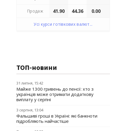
41.90
44.36
0.00
Продаж
Усі курси готівкових валют...
ТОП-новини
31 липня, 15:42
Майже 1300 гривень до пенсії: хто з
українців може отримати додаткову
виплату у серпні
3 серпня, 13:04
Фальшиві гроші в Україні: які банкноти
підробляють найчастіше