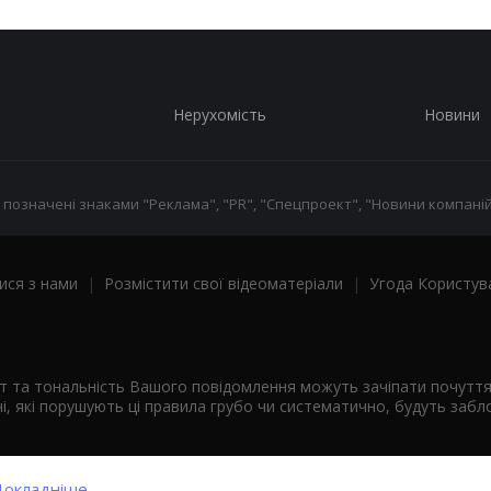
Нерухомість
Новини
 позначені знаками "Реклама", "PR", "Спецпроект", "Новини компаній
ися з нами
|
Розмістити свої відеоматеріали
|
Угода Користув
ст та тональність Вашого повідомлення можуть зачіпати почутт
і, які порушують ці правила грубо чи систематично, будуть забло
окладніше...