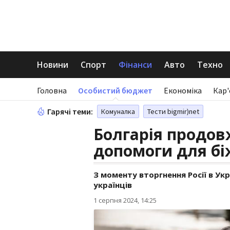
Новини
Спорт
Фінанси
Авто
Техно
Головна
Особистий бюджет
Економіка
Кар'
Гарячі теми:
Комуналка
Тести bigmir)net
Болгарія продо
допомоги для бі
З моменту вторгнення Росії в Укра
українців
1 серпня 2024, 14:25