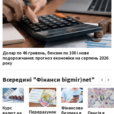
Долар по 46 гривень, бензин по 100 і нове
подорожчання: прогноз економіки на серпень 2026
року
Всередині "Фінанси bigmir)net"
Курс
Фінансова
Перерахунок
Пенсія в
валют на
безпека в