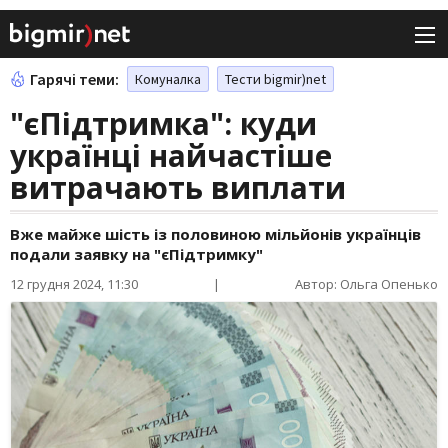
Гарячі теми:
Комуналка
Тести bigmir)net
"єПідтримка": куди
українці найчастіше
витрачають виплати
Вже майже шість із половиною мільйонів українців
подали заявку на "єПідтримку"
12 грудня 2024, 11:30
|
Автор: Ольга Опенько