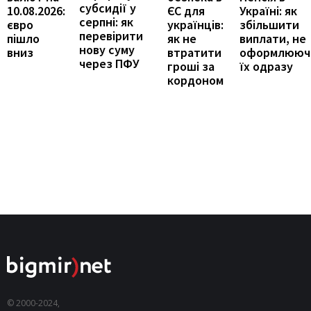
субсидії у
Україні: як
10.08.2026:
ЄС для
серпні: як
збільшити
євро
українців:
перевірити
виплати, не
пішло
як не
нову суму
оформлююч
вниз
втратити
через ПФУ
їх одразу
гроші за
кордоном
© 2000-2024,