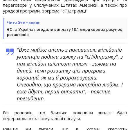
переговори у Сполучених Штатах Америки, а також про
урядові програми, зокрема "єПідтримці".
Читайте також:
ЄС та Україна погодили виплату 18,1 млрд євро за рахунок
росактивів
"Вже майже шість з половиною мільйонів
українців подали заявку на "єПідтримку", з
них мільйон шістсот тисяч - заявки на
дітей. Темп розвитку цієї програми
хороший, як ми й розраховували.
Очевидно, що програма потрібна людям. І
вже йдуть перші виплати", - пояснив
президент.
Він розповів, що близько половини виплат було
перераховано за комунальні послуги.
Раніше ми писали, що в Україні скасують