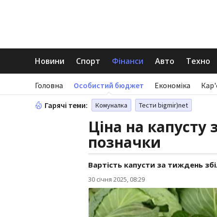
Новини
Спорт
Фінанси
Авто
Техно
Головна
Особистий бюджет
Економіка
Кар'
Гарячі теми:
Комуналка
Тести bigmir)net
Ціна на капусту 
позначки
Вартість капусти за тиждень зб
30 січня 2025, 08:29