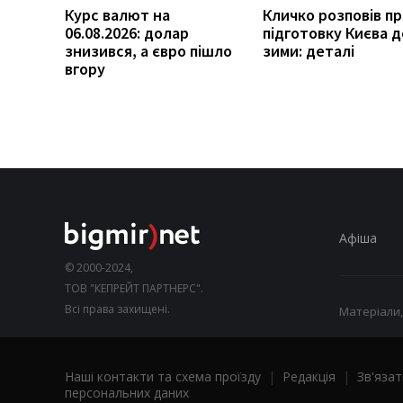
Курс валют на
Кличко розповів п
06.08.2026: долар
підготовку Києва д
знизився, а євро пішло
зими: деталі
вгору
Афіша
© 2000-2024,
ТОВ "КЕПРЕЙТ ПАРТНЕРС".
Всі права захищені.
Матеріали,
Наші контакти та схема проїзду
|
Редакція
|
Зв'язат
персональних даних