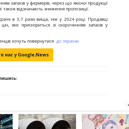
ям запасів у фермерів, через що якісної продукції
ії також відзначають зниження пропозиції.
раїні в 3,7 рази вища, ніж у 2024 році. Продавці
ін, яке прискориться зі скороченням запасів у
іженців хочуть повернутися
до України.
е нас у Google.News
дпишись: