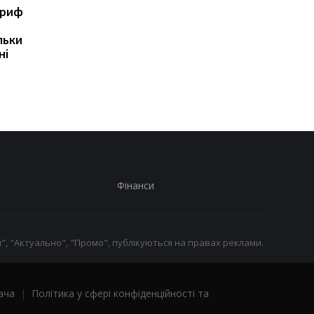
ариф
Світові запаси пального
Зупинка морського
майже вичерпані:
коридору може
льки
експерт попередив про
призвести до
ні
ризики для України
скорочення
виробництва залізно
руди
Фінанси
", "Актуально", "Промо", публікуються на правах реклами.
ача
|
Політика у сфері конфіденційності та