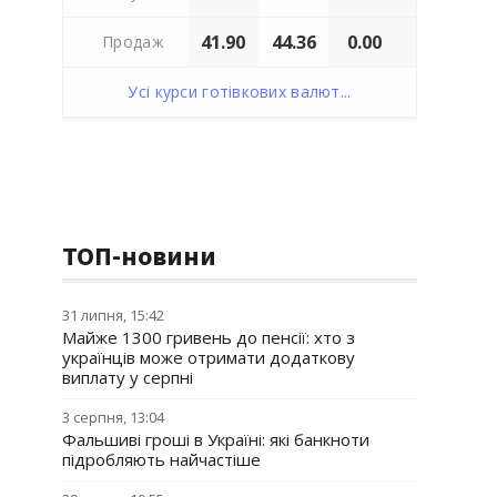
41.90
44.36
0.00
Продаж
Усі курси готівкових валют...
ТОП-новини
31 липня, 15:42
Майже 1300 гривень до пенсії: хто з
українців може отримати додаткову
виплату у серпні
3 серпня, 13:04
Фальшиві гроші в Україні: які банкноти
підробляють найчастіше