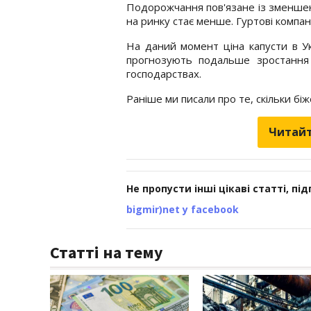
Подорожчання пов'язане із зменшенн
на ринку стає менше. Гуртові компан
На даний момент ціна капусти в Ук
прогнозують подальше зростання ц
господарствах.
Раніше ми писали про те, скільки б
Читайт
Не пропусти інші цікаві статті, пі
bigmir)net у facebook
Статті на тему