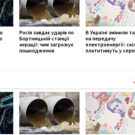
ро
Росія завдає ударів по
В Україні змінили т
о
Бортницькій станції
на передачу
аерації: чим загрожує
електроенергії: скі
пошкодження
платитимуть у серп