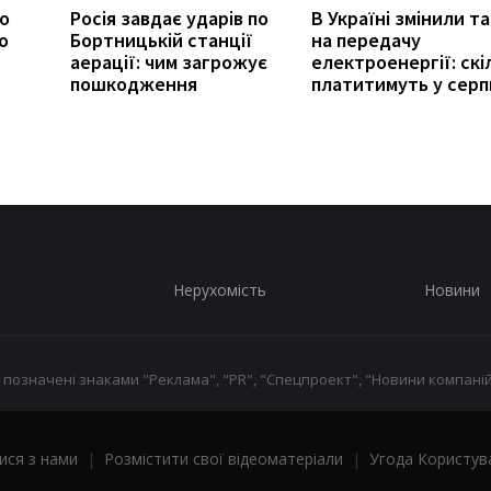
ро
Росія завдає ударів по
В Україні змінили т
о
Бортницькій станції
на передачу
аерації: чим загрожує
електроенергії: скі
пошкодження
платитимуть у серп
Нерухомість
Новини
 позначені знаками "Реклама", "PR", "Спецпроект", "Новини компаній
ися з нами
|
Розмістити свої відеоматеріали
|
Угода Користув