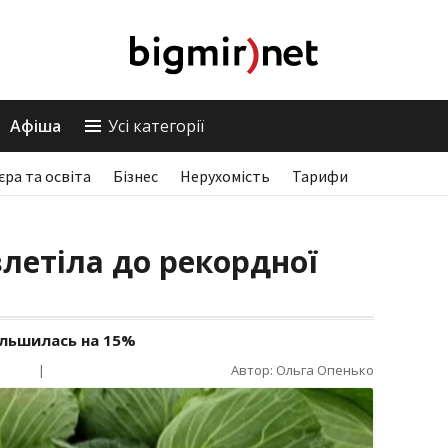
Афіша
Усі категорії
єра та освіта
Бізнес
Нерухомість
Тарифи
злетіла до рекордної
ільшилась на 15%
|
Автор: Ольга Опенько