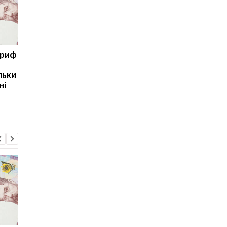
ариф
Світові запаси пального
Зупинка морського
майже вичерпані:
коридору може
льки
експерт попередив про
призвести до
ні
ризики для України
скорочення
виробництва залізно
руди