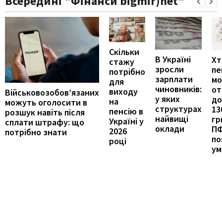
Всередині "Фінанси bigmir)net"
Скільки
В Україні
Хт
стажу
зросли
пе
потрібно
зарплати
м
для
чиновників:
от
виходу
Військовозобов’язаних
у яких
до
на
можуть оголосити в
структурах
13
пенсію в
розшук навіть після
найвищі
гр
Україні у
сплати штрафу: що
оклади
П
2026
потрібно знати
по
році
ум