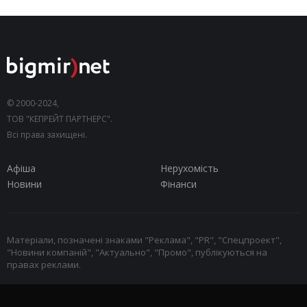
© 2000-2024,
ТОВ "КЕПРЕЙТ ПАРТНЕРС".
Всі права захищені.
Афіша
Нерухомість
Новини
Фінанси
Матеріали, позначені знаками "Реклама", "PR", "Спецпроект",
"Новини компаній", "Актуально", "Промо", публікуються на
правах реклами.